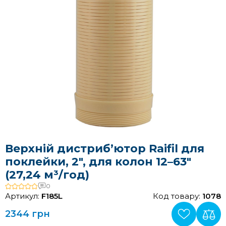
Верхній дистриб’ютор Raifil для
поклейки, 2″, для колон 12–63″
(27,24 м³/год)
0
Артикул:
F185L
Код товару:
1078
2344 грн