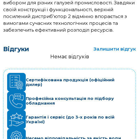
вибором для різних галузей промисловості. Завдяки
своїй конструкції і функціональності, верхній
посилений дистриб'ютор 2 відмінно впорається з
вимогами сучасних технологічних процесів та
забезпечить ефективний розподіл ресурсів.
Відгуки
Залишити відгук
Немає відгуків
Сертифікована продукція (офіційний
дилер)
Професійна консультація по підбору
обладнання
Гарантія і сервіс (до 3-х років по всій
Україні)
Несемо відповідальність за якість води