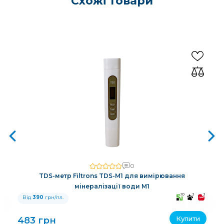
Схожі товари
0
TDS-метр Filtrons TDS-M1 для вимірювання
мінералізації води M1
3
10
3
3
Від
390
грн/пл.
Купити
483 грн