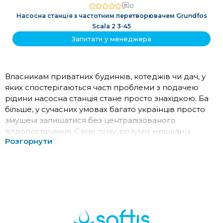
0
Насосна станція з частотним перетворювачем Grundfos
Scala 2 3-45
Запитати у менеджера
Власникам приватних будинків, котеджів чи дач, у
яких спостерігаються часті проблеми з подачею
рідини насосна станція стане просто знахідкою. Ба
більше, у сучасних умовах багато українців просто
змушені залишатися без централізованого
водопостачання. Саме тому, розумні мешканці
Розгорнути
приватного сектору вже давно знайшли
розв’язання такої проблеми і встановили
спеціальний насос. Він здатний автоматично
подавати воду, при цьому, регулюючи тиск у системі.
Що таке насосна станція?
Насосна станція для води – це спеціальне
обладнання, основними складовими якого є насос,