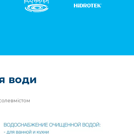
також береже побутову техніку
вірусів
клієнта.
новити
ажувача
erilligt,
отоці, а
м насосом
 в
и
 будинок
ощадивши
я води
солевмістом