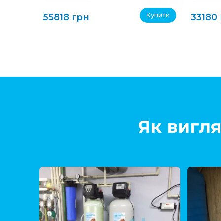
Купити
55818 грн
33180
Як вигля