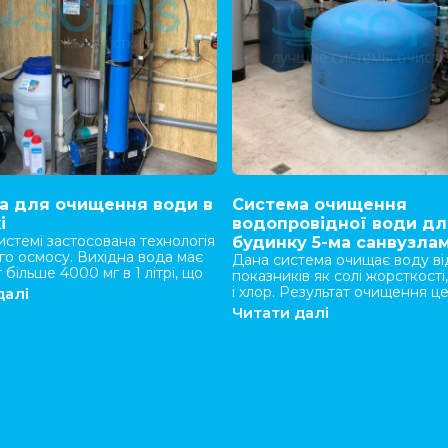
а для очищення води в
Система очищення
і
водопровідної води дл
истемі застосована технологія
будинку 5-ма санвузла
го осмосу. Вихідна вода має
Дана система очищає воду ві
 більше 4000 мг в 1 літрі, що
показників як солі жорсткості,
 непридатною навіть для
і хлор. Результат очищення ц
далі
го використання (дуже
зменшення нальоту на сантехн
Читати далі
льоту на сантехніці і
продовження терміну служб
ий солоний смак).
побутової техніки, шовковист
авши зворотний осмос Softis
і шкіра яку тепер не сушить 
левміст у воді після чого
вода. При цьому клієнтом бул
пішов наліт сантехніці, а
поставлено завдання встано
рестали регулярно виходити з
накопичувальні ємності які з
льна і посудомийна машини.
будинок водою при аварійни
відключеннях у водоканалі. Д