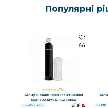
Популярні рі
0
Фільтр знезалізнення і пом'якшення
Філь
води Ecosoft FK1054CEMIXA
10
3
3
Від
390
грн/пл.
Від
390
г