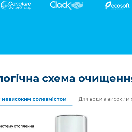
очищення води від бактерій і 
було прийнято рішення вста
два ультрафіолетових знезар
канадського виробника Viqua St
один з яких фільтрує волу в пр
другий в парі з циркуляційни
стабілізує рівень мікробіології
ємності. Також завдяки
накопичувальним ємностей м
забезпечили водою великий
з 5-ма санвузлами невеликим
обладнанням, пристойно за
бюджет клієнта.
логічна схема очищенн
з невисоким солевмістом
Для води з високим 