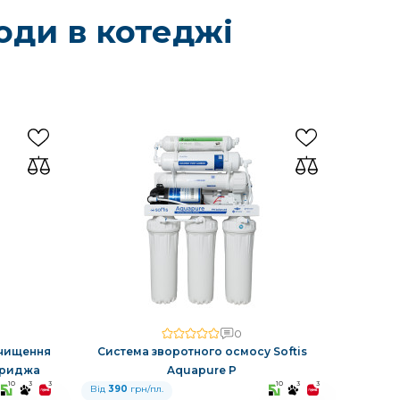
оди в котеджі
0
очищення
Система зворотного осмосу Softis
ртриджа
Aquapure P
10
3
3
10
3
3
Від
390
грн/пл.