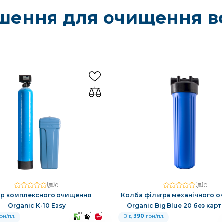
шення для очищення в
0
0
тр комплексного очищення
Колба фільтра механічного 
Organic K-10 Easy
Organic Big Blue 20 без ка
10
3
3
рн/пл.
Від
390
грн/пл.