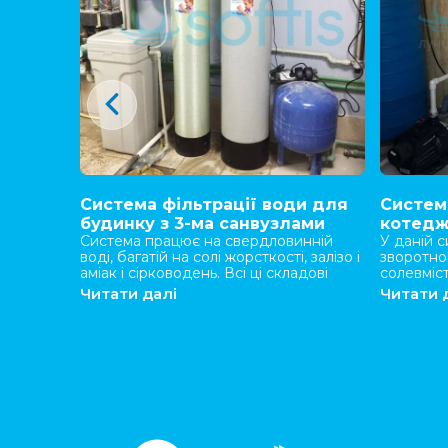
Система фільтрації води для
Систем
отеджі
будинку з 3-ма санвузлами
котедж
ного
Система працює на свердловинній
У даній с
дсобному
воді, багатій на солі жорсткості, залізо і
зворотно
аміак і сірководень. Всі ці складові
солевміст
ення
надавали воді рудий колір,
робить її
Читати далі
Читати 
го типу
неприємний запах а також залишали
побутово
трукції
масу білого нальоту на сантехніці.
багато на
 на
Після фільтрації вода стала блакитного
неприємн
а не
кольору, зменшилася кількість білого
Застосув
лакитний
нальоту, а також він перестав псувати
знизив со
 несе в
змішувачі. Крім того система
повністю 
русів.
знезаражує воду видаляючи з води
також пе
всілякі бактерії і віруси.
ладу пра