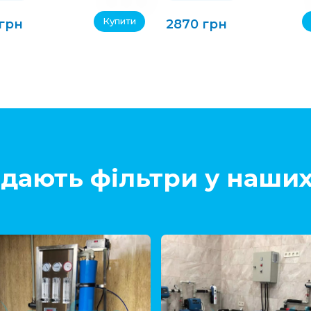
Купити
 грн
2870 грн
дають фільтри у наших