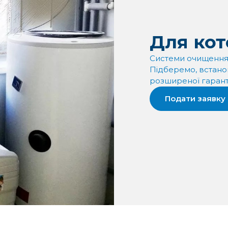
Для ко
Системи очищення 
Підберемо, встанов
розширеної гаранті
Подати заявку