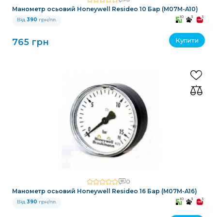
Манометр осьовий Honeywell Resideo 10 Бар (M07M-A10)
10
3
3
Від
390
грн/пл.
Купити
765 грн
0
Манометр осьовий Honeywell Resideo 16 Бар (M07M-A16)
10
3
3
Від
390
грн/пл.