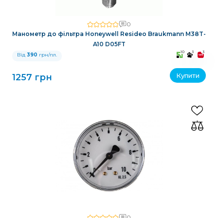
0
Манометр до фільтра Honeywell Resideo Braukmann M38T-
A10 D05FT
10
3
3
Від
390
грн/пл.
Купити
1257 грн
0