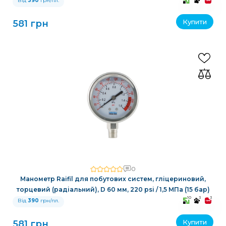
Від
390
грн/пл.
Купити
581 грн
0
Манометр Raifil для побутових систем, гліцериновий,
торцевий (радіальний), D 60 мм, 220 psi / 1,5 МПа (15 бар)
10
3
3
Від
390
грн/пл.
Купити
581 грн