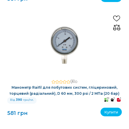
0
Манометр Raifil для побутових систем, гліцериновий,
торцевий (радіальний), D 60 мм, 300 psi / 2 МПа (20 бар)
10
3
3
Від
390
грн/пл.
Купити
581 грн