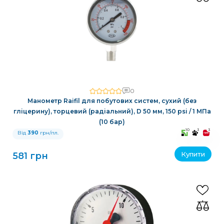
0
Манометр Raifil для побутових систем, сухий (без
гліцерину), торцевий (радіальний), D 50 мм, 150 psi / 1 МПа
(10 бар)
10
3
3
Від
390
грн/пл.
Купити
581 грн