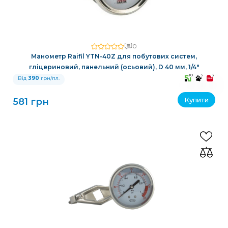
0
Манометр Raifil YTN-40Z для побутових систем,
гліцериновий, панельний (осьовий), D 40 мм, 1/4″
10
3
3
Від
390
грн/пл.
Купити
581 грн