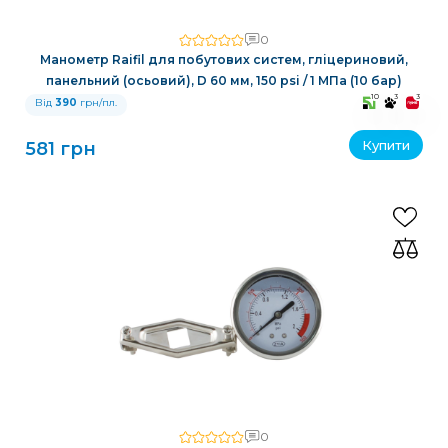
0
Манометр Raifil для побутових систем, гліцериновий,
панельний (осьовий), D 60 мм, 150 psi / 1 МПа (10 бар)
10
3
3
Від
390
грн/пл.
Купити
581 грн
0