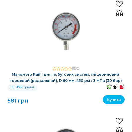
0
Манометр Raifil для побутових систем, гліцериновий,
торцевий (радіальний), D 60 мм, 450 psi / 3 МПа (30 бар)
10
3
3
Від
390
грн/пл.
Купити
581 грн