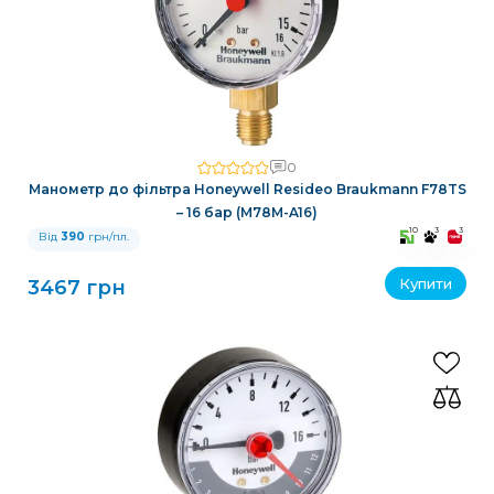
0
Манометр до фільтра Honeywell Resideo Braukmann F78TS
– 16 бар (M78M-A16)
10
3
3
Від
390
грн/пл.
Купити
3467 грн