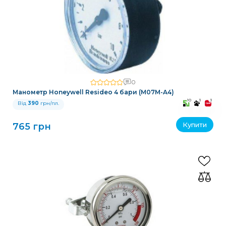
0
Манометр Honeywell Resideo 4 бари (M07M-A4)
10
3
3
Від
390
грн/пл.
Купити
765 грн