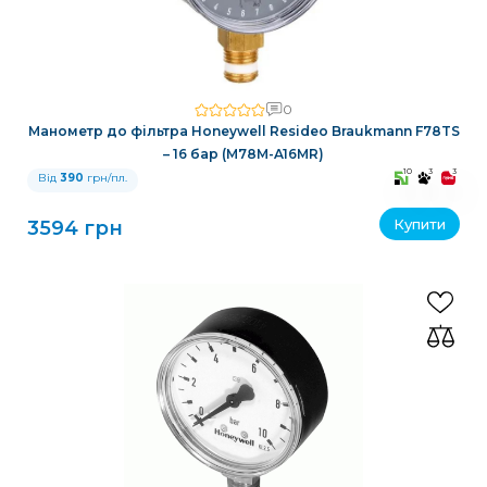
0
Манометр до фільтра Honeywell Resideo Braukmann F78TS
– 16 бар (M78M-A16MR)
10
3
3
Від
390
грн/пл.
Купити
3594 грн