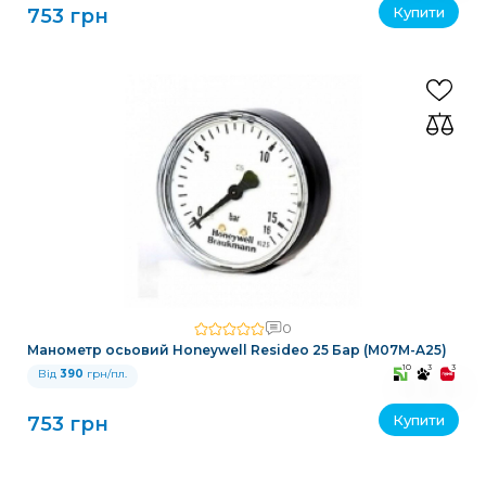
Купити
753 грн
0
Манометр осьовий Honeywell Resideo 25 Бар (M07M-A25)
10
3
3
Від
390
грн/пл.
Купити
753 грн