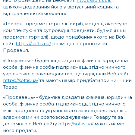
якого розміщено на Веб-сайті
https://softis.ua/
,
шляхом додавання його у віртуальний кошик та
відправлення Замовлення.
«Товар» - предмет торгівлі (виріб, модель, аксесуар,
комплектуючі та супровідні предмети, будь-які інші
предмети торгівлі), щодо придбання якого на Веб-
сайті
https://softis.ua/
розміщена пропозиція
Продавця.
«Покупець» - будь-яка дієздатна фізична, юридична
особа, фізична особа-підприємець, згідно чинного
українського законодавства, що відвідали Веб-сайт
https://softis.ua/
та мають намір придбати той чи інший
Товар.
«Продавець» - будь-яка дієздатна фізична, юридична
особа, фізична особа-підприємець, згідно чинного
міжнародного та українського законодавства, які є
власниками чи розповсюджувачами Товару та за
допомогою Веб-сайту
https://softis.ua/
мають намір
його продати.