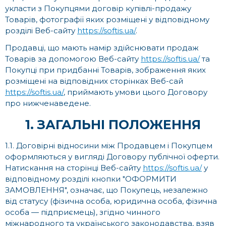
укласти з Покупцями договір купівлі-продажу
Товарів, фотографії яких розміщені у відповідному
розділі Веб-сайту
https://softis.ua/
.
Продавці, що мають намір здійснювати продаж
Товарів за допомогою Веб-сайту
https://softis.ua/
та
Покупці при придбанні Товарів, зображення яких
розміщені на відповідних сторінках Веб-сай
https://softis.ua/
, приймають умови цього Договору
про нижченаведене.
1. ЗАГАЛЬНІ ПОЛОЖЕННЯ
1.1. Договірні відносини між Продавцем і Покупцем
оформляються у вигляді Договору публічної оферти.
Натискання на сторінці Веб-сайту
https://softis.ua/
у
відповідному розділі кнопки "ОФОРМИТИ
ЗАМОВЛЕННЯ", означає, що Покупець, незалежно
від статусу (фізична особа, юридична особа, фізична
особа — підприємець), згідно чинного
міжнародного та українського законодавства, взяв