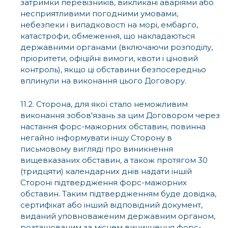
затримки перевізників, викликані аваріями або
несприятливими погодними умовами,
небезпеки і випадковості на морі, ембарго,
катастрофи, обмеження, що накладаються
державними органами (включаючи розподілу,
пріоритети, офіційні вимоги, квоти і ціновий
контроль), якщо ці обставини безпосередньо
вплинули на виконання цього Договору.
11.2. Сторона, для якої стало неможливим
виконання зобов'язань за цим Договором через
настання форс-мажорних обставин, повинна
негайно інформувати іншу Сторону в
письмовому вигляді про виникнення
вищевказаних обставин, а також протягом 30
(тридцяти) календарних днів надати іншій
Стороні підтвердження форс-мажорних
обставин. Таким підтвердженням буде довідка,
сертифікат або інший відповідний документ,
виданий уповноваженим державним органом,
розташованим за місцем виникнення форс-