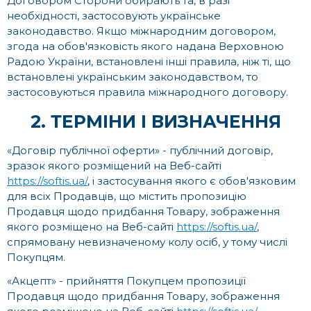
Договором Сторони обирають та, в разі
необхідності, застосовують українське
законодавство. Якщо міжнародним договором,
згода на обов'язковість якого надана Верховною
Радою України, встановлені інші правила, ніж ті, що
встановлені українським законодавством, то
застосовуються правила міжнародного договору.
2. ТЕРМІНИ І ВИЗНАЧЕННЯ
«Договір публічної оферти» - публічний договір,
зразок якого розміщений на Веб-сайті
https://softis.ua/
, і застосування якого є обов'язковим
для всіх Продавців, що містить пропозицію
Продавця щодо придбання Товару, зображення
якого розміщено на Веб-сайті
https://softis.ua/
,
спрямовану невизначеному колу осіб, у тому числі
Покупцям.
«Акцепт» - прийняття Покупцем пропозиції
Продавця щодо придбання Товару, зображення