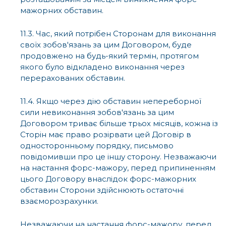
мажорних обставин.
11.3. Час, який потрібен Сторонам для виконання
своїх зобов'язань за цим Договором, буде
продовжено на будь-який термін, протягом
якого було відкладено виконання через
перерахованих обставин.
11.4. Якщо через дію обставин непереборної
сили невиконання зобов'язань за цим
Договором триває більше трьох місяців, кожна із
Сторін має право розірвати цей Договір в
односторонньому порядку, письмово
повідомивши про це іншу сторону. Незважаючи
на настання форс-мажору, перед припиненням
цього Договору внаслідок форс-мажорних
обставин Сторони здійснюють остаточні
взаєморозрахунки.
Незважаючи на настання форс-мажору, перед