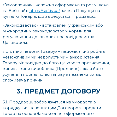
«Замовлення» - належно оформлена та розміщена
на Веб-сайті
https://softis.ua/
заявка Покупця на
купівлю Товарів, що адресується Продавцю.
«Законодавство» - встановлені українським або
міжнародним законодавством норми для
регулювання договірних правовідносин за
Договором.
«Істотний недолік Товару» – недолік, який робить
неможливим чи недопустимим використання
Товару відповідно до його цільового призначення,
виник з вини виробника (Продавця), після його
усунення проявляється знову з незалежних від
споживача причин.
3. ПРЕДМЕТ ДОГОВОРУ
3.1. Продавець зобов'язується на умовах та в
порядку, визначених цим Договором, продати
Товар на основі Замовлення, оформленого