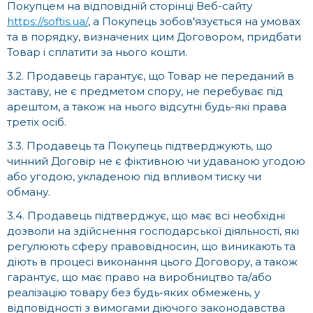
Покупцем на відповідній сторінці Веб-сайту
https://softis.ua/
, а Покупець зобов'язується на умовах
та в порядку, визначених цим Договором, придбати
Товар і сплатити за нього кошти.
3.2. Продавець гарантує, що Товар не переданий в
заставу, не є предметом спору, не перебуває під
арештом, а також на нього відсутні будь-які права
третіх осіб.
3.3. Продавець та Покупець підтверджують, що
чинний Договір не є фіктивною чи удаваною угодою
або угодою, укладеною під впливом тиску чи
обману.
3.4. Продавець підтверджує, що має всі необхідні
дозволи на здійснення господарської діяльності, які
регулюють сферу правовідносин, що виникають та
діють в процесі виконання цього Договору, а також
гарантує, що має право на виробництво та/або
реалізацію товару без будь-яких обмежень, у
відповідності з вимогами діючого законодавства