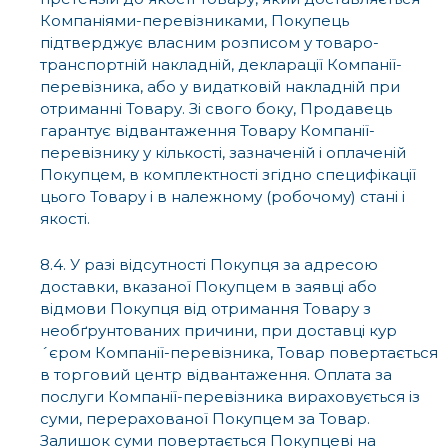
Компаніями-перевізниками, Покупець
підтверджує власним розписом у товаро-
транспортній накладній, декларації Компанії-
перевізника, або у видатковій накладній при
отриманні Товару. Зі свого боку, Продавець
гарантує відвантаження Товару Компанії-
перевізнику у кількості, зазначеній і оплаченій
Покупцем, в комплектності згідно специфікації
цього Товару і в належному (робочому) стані і
якості.
8.4. У разі відсутності Покупця за адресою
доставки, вказаної Покупцем в заявці або
відмови Покупця від отримання Товару з
необґрунтованих причини, при доставці кур
´єром Компанії-перевізника, Товар повертається
в торговий центр відвантаження. Оплата за
послуги Компанії-перевізника вираховується із
суми, перерахованої Покупцем за Товар.
Залишок суми повертається Покупцеві на