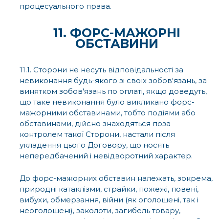
процесуального права.
11. ФОРС-МАЖОРНІ
ОБСТАВИНИ
11.1. Сторони не несуть відповідальності за
невиконання будь-якого зі своїх зобов'язань, за
винятком зобов'язань по оплаті, якщо доведуть,
що таке невиконання було викликано форс-
мажорними обставинами, тобто подіями або
обставинами, дійсно знаходяться поза
контролем такої Сторони, настали після
укладення цього Договору, що носять
непередбачений і невідворотний характер.
До форс-мажорних обставин належать, зокрема,
природні катаклізми, страйки, пожежі, повені,
вибухи, обмерзання, війни (як оголошені, так і
неоголошені), заколоти, загибель товару,