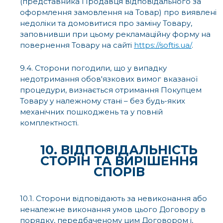
(представника Продавця відповідального за
оформлення замовлення на Товар) про виявлені
недоліки та домовитися про заміну Товару,
заповнивши при цьому рекламаційну форму на
повернення Товару на сайті
https://softis.ua/
.
9.4. Сторони погодили, що у випадку
недотримання обов'язкових вимог вказаної
процедури, визнається отримання Покупцем
Товару у належному стані – без будь-яких
механічних пошкоджень та у повній
комплектності.
10. ВІДПОВІДАЛЬНІСТЬ
СТОРІН ТА ВИРІШЕННЯ
СПОРІВ
10.1. Сторони відповідають за невиконання або
неналежне виконання умов цього Договору в
порядку, передбаченому цим Договором і,