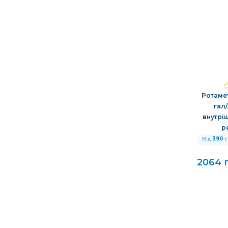
Ротамет
гал/
внутріш
р
Від
390
г
2064 