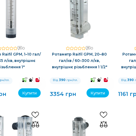
0
0
Raifil GPM, 1–10 гал/
Ротаметр Raifil GPM, 20–80
Ротаме
–35 л/хв, внутрішнє
гал/хв / 60–300 л/хв,
гал
ізьблення 1″
внутрішнє різьблення 1 1/2″
внутріш
10
3
3
10
3
3
рн/пл.
Від
390
грн/пл.
Від
390
г
Купити
Купити
грн
3354 грн
1161 г