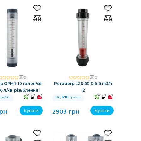
0
0
р GPM 1-10 галон/хв
Ротаметр LZS-50 0,6-6 m3/h
6 л/хв, різьблення 1
(2
10
3
3
10
3
3
рн/пл.
Від
390
грн/пл.
Купити
Купити
грн
2903 грн