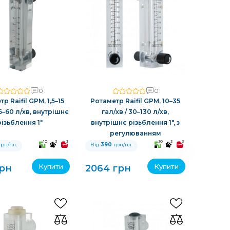
0
0
р Raifil GPM, 1,5–15
Ротаметр Raifil GPM, 10–35
 6–60 л/хв, внутрішнє
гал/хв / 30–130 л/хв,
різьблення 1″
внутрішнє різьблення 1″, з
регулюванням
10
3
3
10
3
3
рн/пл.
Від
390
грн/пл.
Купити
Купити
грн
2064 грн