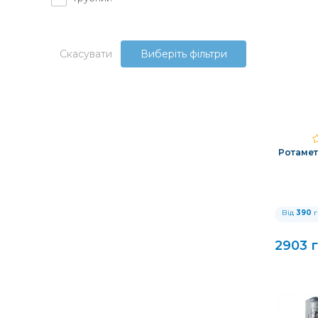
Скасувати
Виберіть фільтри
Ротаметр
Від
390
г
2903 