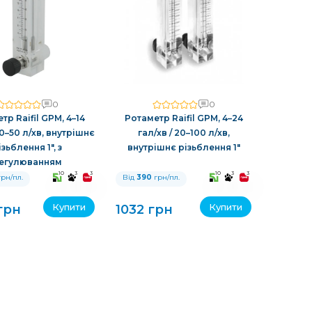
0
0
тр Raifil GPM, 4–14
Ротаметр Raifil GPM, 4–24
10–50 л/хв, внутрішнє
гал/хв / 20–100 л/хв,
ізьблення 1″, з
внутрішнє різьблення 1″
егулюванням
10
3
3
10
3
3
рн/пл.
Від
390
грн/пл.
Купити
Купити
грн
1032 грн