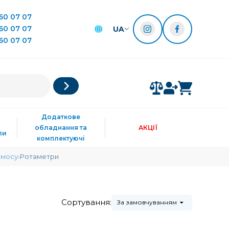
60 07 07
60 07 07
UA
60 07 07
Додаткове
обладнання та
АКЦІЇ
ли
комплектуючі
смосу
Ротаметри
Сортування:
За замовчуванням