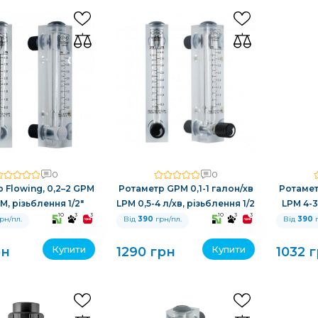
0
0
 Flowing, 0,2–2 GPM
Ротаметр GPM 0,1-1 галон/хв
Ротамет
PM, різьблення 1/2″
LPM 0,5-4 л/хв, різьблення 1/2
LPM 4-3
10
3
3
10
3
3
рн/пл.
Від
390
грн/пл.
Від
390
г
Купити
Купити
рн
1290 грн
1032 