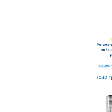
Ротаметр 
хв / 5
р
Від
390
г
1032 