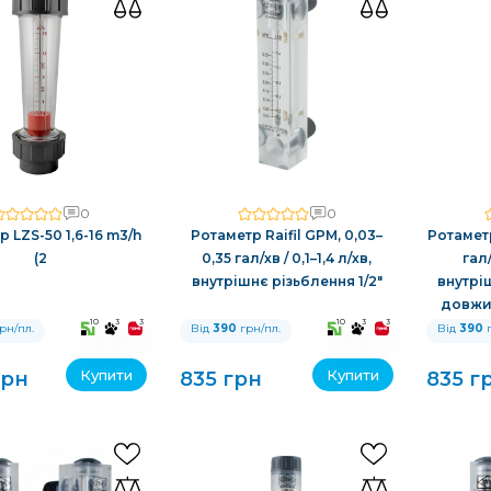
0
0
 LZS-50 1,6-16 m3/h
Ротаметр Raifil GPM, 0,03–
Ротаметр
(2
0,35 гал/хв / 0,1–1,4 л/хв,
гал/
внутрішнє різьблення 1/2″
внутріш
довжи
10
3
3
10
3
3
рн/пл.
Від
390
грн/пл.
Від
390
г
Купити
Купити
грн
835 грн
835 г