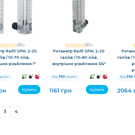
0
0
р Raifil GPM, 2–20
Ротаметр Raifil GPM, 2–20
Ротаме
хв / 10–70 л/хв,
гал/хв / 10–80 л/хв,
гал/хв / 
шнє різьблення 1″
внутрішнє різьблення 3/4″
р
р
10
3
3
10
3
3
рн/пл.
Від
390
грн/пл.
Від
390
г
Купити
Купити
грн
1161 грн
2064 
3
4