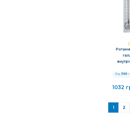
Ротамет
гал/
внутрі
Від
390
г
1032 
1
2