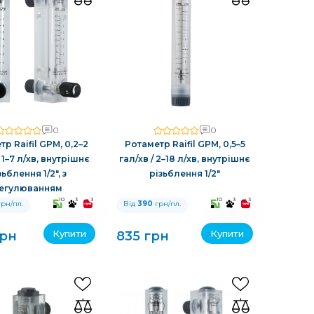
0
0
р Raifil GPM, 0,2–2
Ротаметр Raifil GPM, 0,5–5
/ 1–7 л/хв, внутрішнє
гал/хв / 2–18 л/хв, внутрішнє
зьблення 1/2″, з
різьблення 1/2″
егулюванням
10
3
3
10
3
3
рн/пл.
Від
390
грн/пл.
Купити
Купити
грн
835 грн