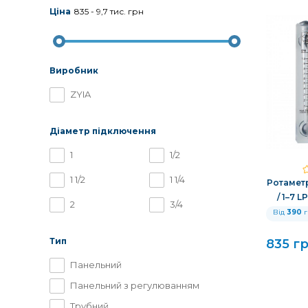
Ціна
835
-
9,7 тис.
грн
Виробник
ZYIA
Діаметр підключення
1
1/2
1 1/2
1 1/4
Ротаметр
/ 1–7 L
2
3/4
Від
390
г
Тип
835 г
Панельний
Панельний з регулюванням
Трубний