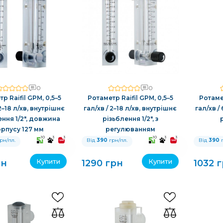
0
0
р Raifil GPM, 0,5–5
Ротаметр Raifil GPM, 0,5–5
Ротамет
 2–18 л/хв, внутрішнє
гал/хв / 2–18 л/хв, внутрішнє
гал/хв /
ення 1/2″, довжина
різьблення 1/2″, з
орпусу 127 мм
регулюванням
10
3
3
10
3
3
рн/пл.
Від
390
грн/пл.
Від
390
г
Купити
Купити
рн
1290 грн
1032 