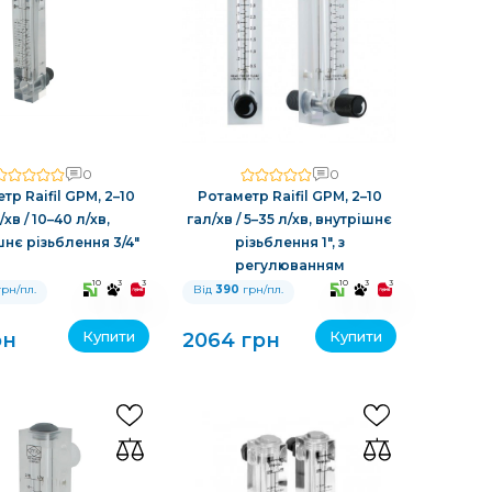
0
0
тр Raifil GPM, 2–10
Ротаметр Raifil GPM, 2–10
/хв / 10–40 л/хв,
гал/хв / 5–35 л/хв, внутрішнє
нє різьблення 3/4″
різьблення 1″, з
регулюванням
10
3
3
10
3
3
рн/пл.
Від
390
грн/пл.
Купити
Купити
рн
2064 грн