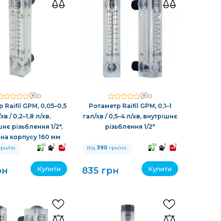
0
0
 Raifil GPM, 0,05–0,5
Ротаметр Raifil GPM, 0,1–1
хв / 0,2–1,8 л/хв,
гал/хв / 0,5–4 л/хв, внутрішнє
нє різьблення 1/2″,
різьблення 1/2″
на корпусу 160 мм
10
3
3
10
3
3
рн/пл.
Від
390
грн/пл.
Купити
Купити
рн
835 грн