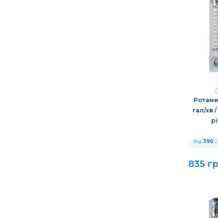
Ротамет
гал/хв /
рі
Від
390
г
835 г