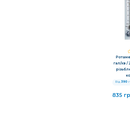
Ротамет
гал/хв /
різьбл
к
Від
390
г
835 г