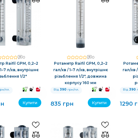
0
0
р Raifil GPM, 0,2–2
Ротаметр Raifil GPM, 0,2–2
Ротамет
 1–7 л/хв, внутрішнє
гал/хв / 1–7 л/хв, внутрішнє
гал/хв 
зьблення 1/2″
різьблення 1/2″, довжина
рі
корпусу 160 мм
р
10
3
3
10
3
3
рн/пл.
Від
390
грн/пл.
Від
390
г
Купити
Купити
рн
835 грн
1290 