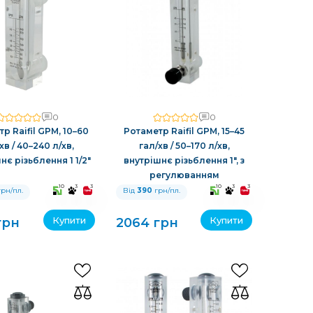
0
0
р Raifil GPM, 10–60
Ротаметр Raifil GPM, 15–45
хв / 40–240 л/хв,
гал/хв / 50–170 л/хв,
нє різьблення 1 1/2″
внутрішнє різьблення 1″, з
регулюванням
10
3
3
10
3
3
рн/пл.
Від
390
грн/пл.
Купити
Купити
грн
2064 грн