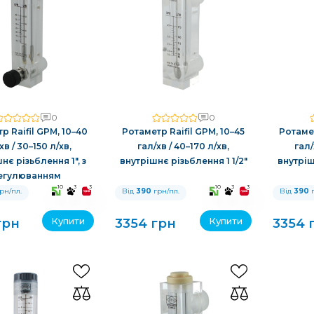
0
0
р Raifil GPM, 10–40
Ротаметр Raifil GPM, 10–45
Ротамет
хв / 30–150 л/хв,
гал/хв / 40–170 л/хв,
гал/
нє різьблення 1″, з
внутрішнє різьблення 1 1/2″
внутріш
егулюванням
10
3
3
10
3
3
рн/пл.
Від
390
грн/пл.
Від
390
г
Купити
Купити
грн
3354 грн
3354 