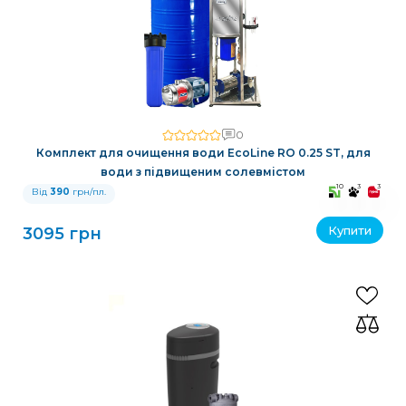
0
Комплект для очищення води EcoLine RO 0.25 ST, для
води з підвищеним солевмістом
10
3
3
Від
390
грн/пл.
Купити
3095 грн