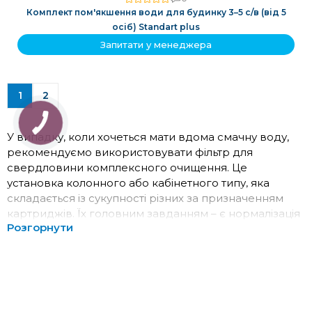
Комплект пом'якшення води для будинку 3–5 с/в (від 5
осіб) Standart plus
Запитати у менеджера
1
2
У випадку, коли хочеться мати вдома смачну воду,
рекомендуємо використовувати фільтр для
свердловини комплексного очищення. Це
установка колонного або кабінетного типу, яка
складається із сукупності різних за призначенням
картриджів. Їх головним завданням – є нормалізація
Розгорнути
мінерального складу та видалення з Н2О шкідливих
речовин. Як вибрати фільтр на свердловину та
скільки коштує таке задоволення? Далі розглянемо
докладніше все про систему фільтрації у заміському
будинку чи котеджі.