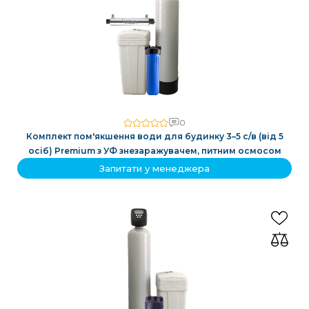
0
Комплект пом'якшення води для будинку 3–5 с/в (від 5
осіб) Premium з УФ знезаражувачем, питним осмосом
Запитати у менеджера