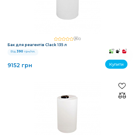
0
Бак для реагентів Clack 135 л
10
3
3
Від
390
грн/пл.
Купити
9152 грн