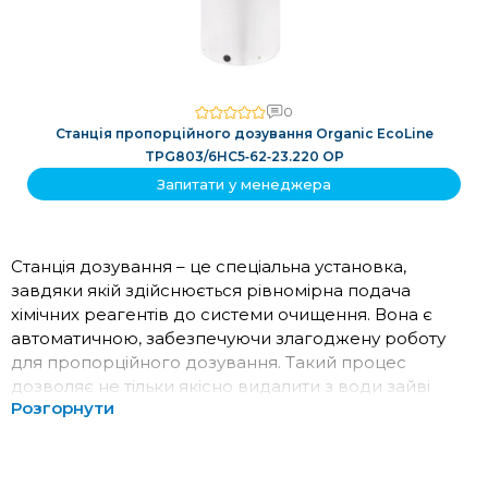
0
Станція пропорційного дозування Organic EcoLine
TPG803/6HC5‑62‑23.220 OP
Запитати у менеджера
Станція дозування – це спеціальна установка,
завдяки якій здійснюється рівномірна подача
хімічних реагентів до системи очищення. Вона є
автоматичною, забезпечуючи злагоджену роботу
для пропорційного дозування. Такий процес
дозволяє не тільки якісно видалити з води зайві
Розгорнути
мікроелементи, а й значно продовжує
експлуатаційний термін побутової техніки. Який
принцип роботи та у яких системах водоочищення її
використовують? Про це далі.