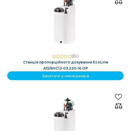
0
Станція пропорційного дозування EcoLine
A15/6HC12‑03.220‑16 OP
Запитати у менеджера