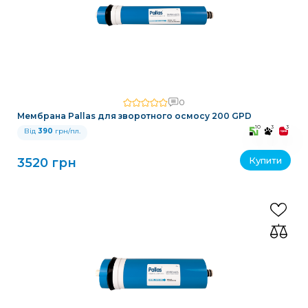
0
Мембрана Pallas для зворотного осмосу 200 GPD
10
3
3
Від
390
грн/пл.
Купити
3520 грн