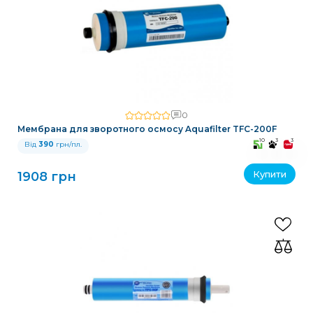
0
Мембрана для зворотного осмосу Aquafilter TFC-200F
10
3
3
Від
390
грн/пл.
Купити
1908 грн