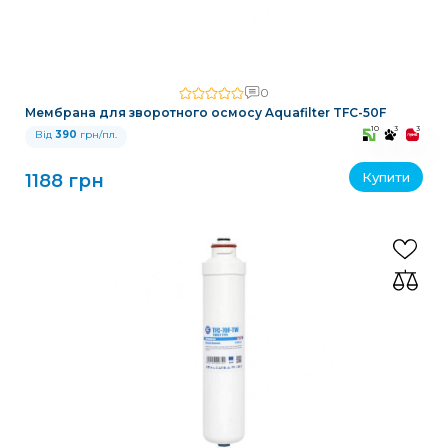
0
Мембрана для зворотного осмосу Aquafilter TFC-50F
10
3
3
Від
390
грн/пл.
Купити
1188 грн