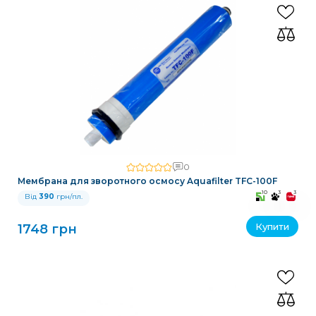
0
Мембрана для зворотного осмосу Aquafilter TFC-100F
10
3
3
Від
390
грн/пл.
Купити
1748 грн