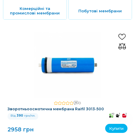
Комерційні та
Побутові мембрани
промислові мембрани
0
Зворотньоосмотична мембрана Raifil 3013-500
10
3
3
Від
390
грн/пл.
Купити
2958 грн