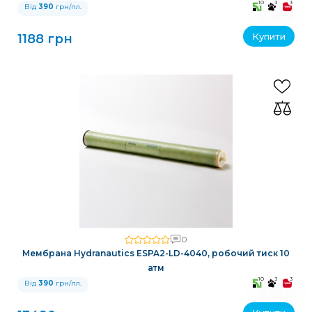
10
3
3
Від
390
грн/пл.
Купити
1188 грн
0
Мембрана Hydranautics ESPA2-LD-4040, робочий тиск 10
атм
10
3
3
Від
390
грн/пл.