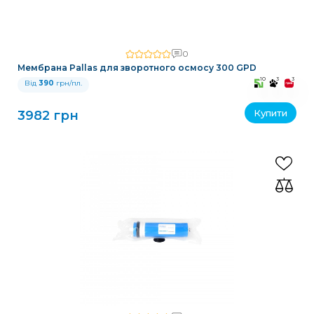
0
Мембрана Pallas для зворотного осмосу 300 GPD
10
3
3
Від
390
грн/пл.
Купити
3982 грн