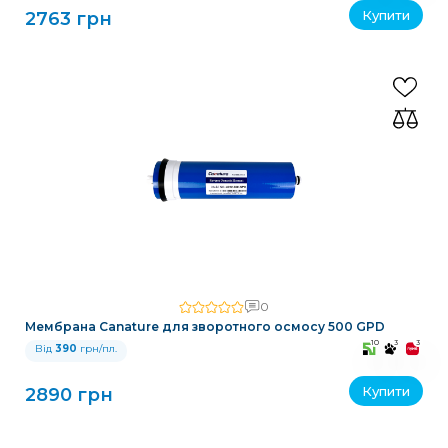
Купити
2763 грн
0
Мембрана Canature для зворотного осмосу 500 GPD
10
3
3
Від
390
грн/пл.
Купити
2890 грн