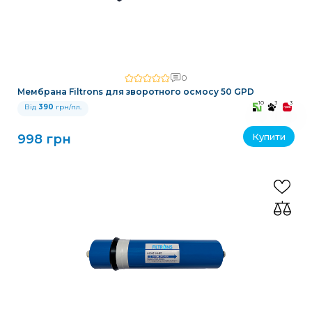
0
Мембрана Filtrons для зворотного осмосу 50 GPD
10
3
3
Від
390
грн/пл.
Купити
998 грн