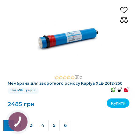
0
Мембрана для зворотного осмосу Kaplya XLE-2012-250
10
3
3
Від
390
грн/пл.
Купити
2485 грн
1
2
3
4
5
6