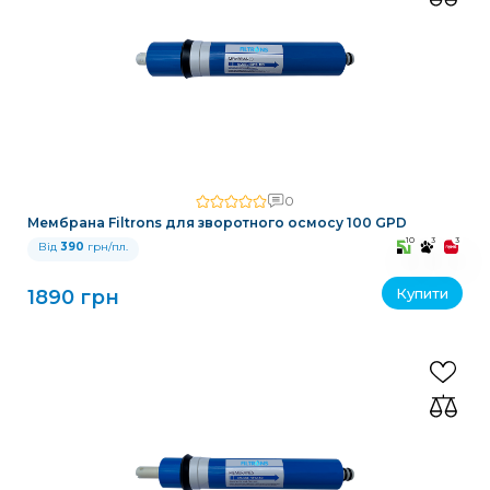
0
Мембрана Filtrons для зворотного осмосу 100 GPD
10
3
3
Від
390
грн/пл.
Купити
1890 грн