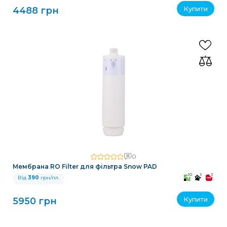
Купити
4488 грн
0
Мембрана RO Filter для фільтра Snow PAD
10
3
3
Від
390
грн/пл.
Купити
5950 грн