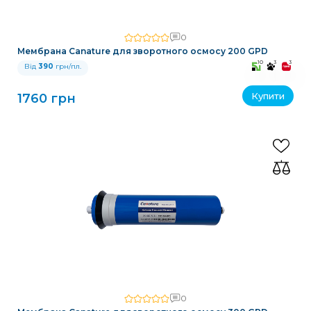
0
Мембрана Canature для зворотного осмосу 200 GPD
10
3
3
Від
390
грн/пл.
Купити
1760 грн
0