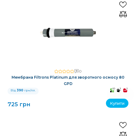
0
Мембрана Filtrons Platinum для зворотного осмосу 80
GPD
10
3
3
Від
390
грн/пл.
Купити
725 грн