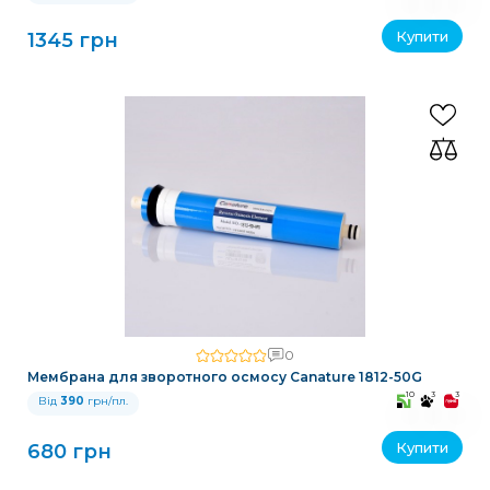
Купити
1345 грн
0
Мембрана для зворотного осмосу Canature 1812-50G
10
3
3
Від
390
грн/пл.
Купити
680 грн