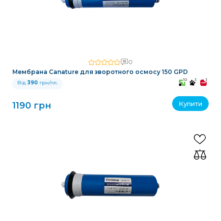
0
Мембрана Canature для зворотного осмосу 150 GPD
10
3
3
Від
390
грн/пл.
Купити
1190 грн