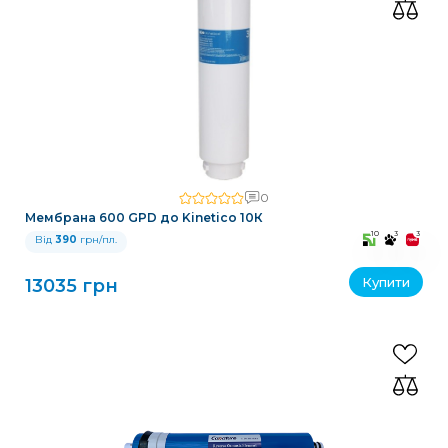
0
Мембрана 600 GPD до Kinetico 10К
10
3
3
Від
390
грн/пл.
Купити
13035 грн