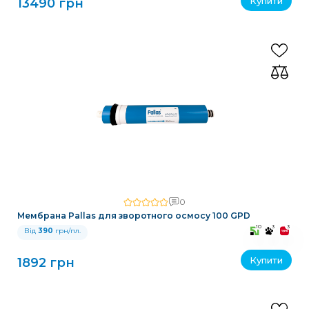
Купити
13490 грн
0
Мембрана Pallas для зворотного осмосу 100 GPD
10
3
3
Від
390
грн/пл.
Купити
1892 грн