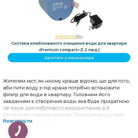
0
Система комбінованого очищення води для квартири
«Premium compact» (1-2 люд.)
Запитати у менеджера
Жителям міст, як нікому краще відомо, що для того,
аби пити воду з-під крана потрібно встановити
фільтр для води в квартиру. Головним його
завданням є створення води, яка буде придатною
не лише для побутового використання, а й
вживання у сирому вигляді. Погодьтеся, що така
Розгорнути
вода на сьогодні рідкість. Часто до склянки разом з
рідиною потрапляють мул чи пісок, вода каламутна, а
про запах взагалі нічого хорошого сказати не можна.