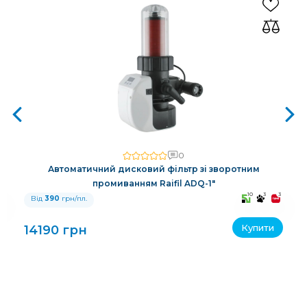
0
Автоматичний дисковий фільтр зі зворотним
промиванням Raifil ADQ-1"
3
10
3
3
Від
390
грн/пл.
Купити
14190 грн