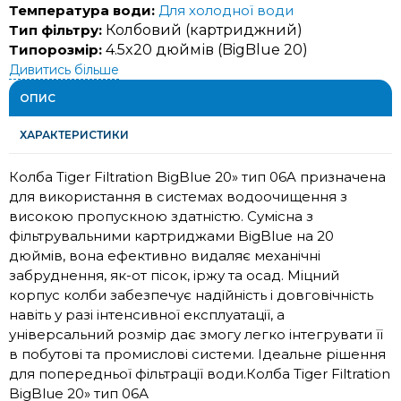
Температура води:
Для холодної води
Тип фільтру:
Колбовий (картриджний)
Типорозмір:
4.5x20 дюймів (BigBlue 20)
Дивитись більше
ОПИС
ХАРАКТЕРИСТИКИ
Колба Tiger Filtration BigBlue 20» тип 06A призначена
для використання в системах водоочищення з
високою пропускною здатністю. Сумісна з
фільтрувальними картриджами BigBlue на 20
дюймів, вона ефективно видаляє механічні
забруднення, як-от пісок, іржу та осад. Міцний
корпус колби забезпечує надійність і довговічність
навіть у разі інтенсивної експлуатації, а
універсальний розмір дає змогу легко інтегрувати її
в побутові та промислові системи. Ідеальне рішення
для попередньої фільтрації води.Колба Tiger Filtration
BigBlue 20» тип 06А