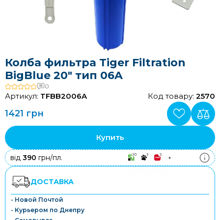
Колба фильтра Tiger Filtration
BigBlue 20" тип 06A
0
Артикул:
TFBB2006A
Код товару:
2570
1421 грн
Купить
10
3
3
від
390
грн/пл.
+
ДОСТАВКА
- Новой Почтой
- Курьером по Днепру