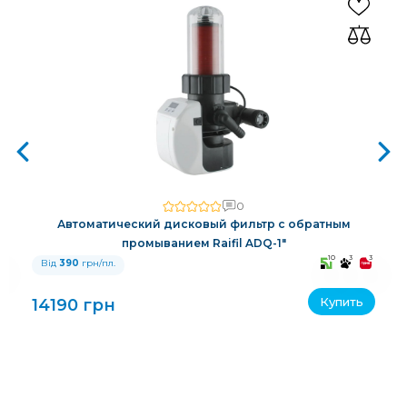
0
Автоматический дисковый фильтр с обратным
промыванием Raifil ADQ-1"
3
10
3
3
Від
390
грн/пл.
Купить
14190 грн