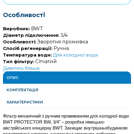
Особливості
Виробник:
BWT
Діаметр підключення:
3/4
Особливості:
Зворотня промивка
Спосіб регенерації:
Ручна
Температура води:
Для холодної води
Тип фільтру:
Сітчатий
Дивитись більше
ОПИС
КОМПЛЕКТАЦІЯ
ХАРАКТЕРИСТИКИ
Фільтр механічний з ручним промиванням для холодної води 
BWT PROTECTOR BW, 3/4" – розробка німецько-
австрійського концерну BWT. Захищає внутрішньобудинкові 
водопровіднї системи, сантехнічні арматури, побутове 