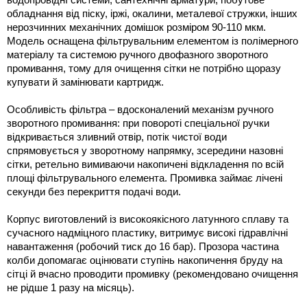
обладнання від піску, іржі, окалини, металевої стружки, інших 
нерозчинних механічних домішок розміром 90-110 мкм. 
Модель оснащена фільтрувальним елементом із полімерного 
матеріалу та системою ручного двофазного зворотного 
промивання, тому для очищення сітки не потрібно щоразу 
купувати й замінювати картридж. 
Особливість фільтра – вдосконалений механізм ручного 
зворотного промивання: при повороті спеціальної ручки 
відкривається зливний отвір, потік чистої води 
спрямовується у зворотному напрямку, зсередини назовні 
сітки, ретельно вимиваючи накопичені відкладення по всій 
площі фільтрувального елемента. Промивка займає лічені 
секунди без перекриття подачі води.
Корпус виготовлений із високоякісного латунного сплаву та 
сучасного надміцного пластику, витримує високі гідравлічні 
навантаження (робочий тиск до 16 бар). Прозора частина 
колби допомагає оцінювати ступінь накопичення бруду на 
сітці й вчасно проводити промивку (рекомендовано очищення 
не рідше 1 разу на місяць).