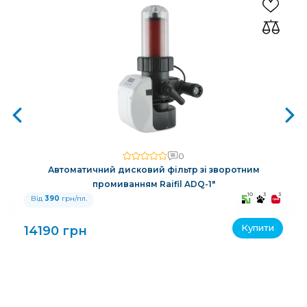
0
Автоматичний дисковий фільтр зі зворотним
промиванням Raifil ADQ-1"
3
10
3
3
Від
390
грн/пл.
Купити
14190 грн