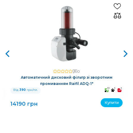
0
Автоматичний дисковий фільтр зі зворотним
промиванням Raifil ADQ-1"
3
10
3
3
Від
390
грн/пл.
Купити
14190 грн