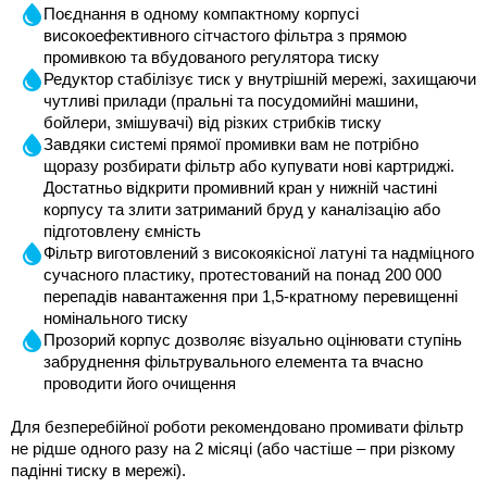
Поєднання в одному компактному корпусі 
високоефективного сітчастого фільтра з прямою 
промивкою та вбудованого регулятора тиску
Редуктор стабілізує тиск у внутрішній мережі, захищаючи 
чутливі прилади (пральні та посудомийні машини, 
бойлери, змішувачі) від різких стрибків тиску
Завдяки системі прямої промивки вам не потрібно 
щоразу розбирати фільтр або купувати нові картриджі. 
Достатньо відкрити промивний кран у нижній частині 
корпусу та злити затриманий бруд у каналізацію або 
підготовлену ємність
Фільтр виготовлений з високоякісної латуні та надміцного 
сучасного пластику, протестований на понад 200 000 
перепадів навантаження при 1,5-кратному перевищенні 
номінального тиску
Прозорий корпус дозволяє візуально оцінювати ступінь 
забруднення фільтрувального елемента та вчасно 
проводити його очищення
Для безперебійної роботи рекомендовано промивати фільтр 
не рідше одного разу на 2 місяці (або частіше – при різкому 
падінні тиску в мережі). 