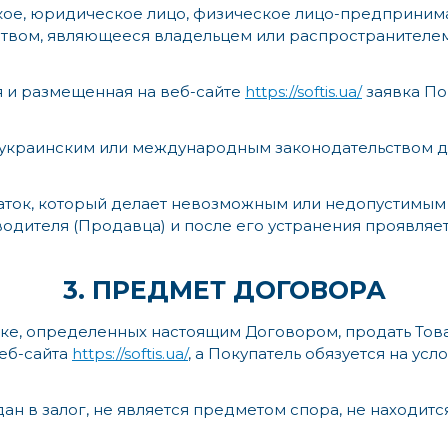
ое, юридическое лицо, физическое лицо-предпринима
твом, являющееся владельцем или распространителем
 и размещенная на веб-сайте
https://softis.ua/
заявка По
е украинским или международным законодательством 
аток, который делает невозможным или недопустимым и
одителя (Продавца) и после его устранения проявляе
3. ПРЕДМЕТ ДОГОВОРА
рядке, определенных настоящим Договором, продать То
еб-сайта
https://softis.ua/
, а Покупатель обязуется на ус
дан в залог, не является предметом спора, не находитс