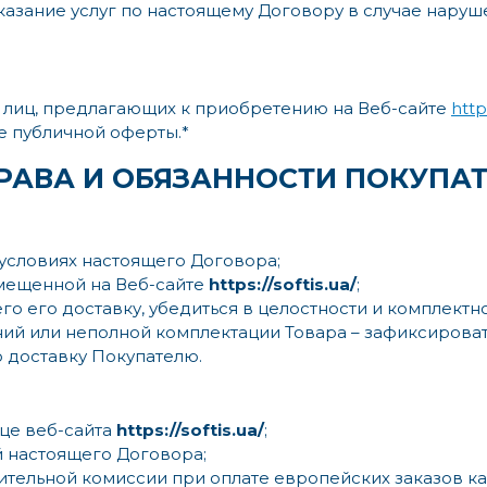
азание услуг по настоящему Договору в случае нару
а лиц, предлагающих к приобретению на Веб-сайте
https
 публичной оферты.*
ПРАВА И ОБЯЗАННОСТИ ПОКУПА
 условиях настоящего Договора;
змещенной на Веб-сайте
https://softis.ua/
;
го его доставку, убедиться в целостности и комплект
ий или неполной комплектации Товара – зафиксировать
 доставку Покупателю.
це веб-сайта
https://softis.ua/
;
й настоящего Договора;
ьной комиссии при оплате европейских заказов картами