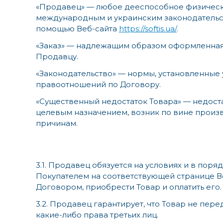
«Продавец» — любое дееспособное физическ
международным и украинским законодательс
помощью Веб-сайта
https://softis.ua/
.
«Заказ» — надлежащим образом оформленная
Продавцу.
«Законодательство» — нормы, установленны
правоотношений по Договору.
«Существенный недостаток Товара» — недост
целевым назначением, возник по вине произв
причинам.
3.1. Продавец обязуется на условиях и в по
Покупателем на соответствующей странице В
Договором, приобрести Товар и оплатить его.
3.2. Продавец гарантирует, что Товар не пере
какие-либо права третьих лиц.