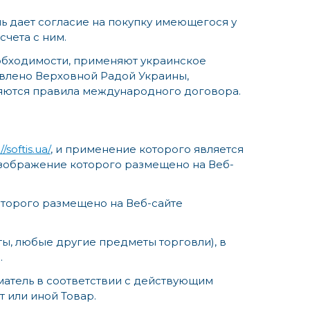
ль дает согласие на покупку имеющегося у
чета с ним.
еобходимости, применяют украинское
авлено Верховной Радой Украины,
няются правила международного договора.
//softis.ua/
, и применение которого является
зображение которого размещено на Веб-
торого размещено на Веб-сайте
ы, любые другие предметы торговли), в
.
атель в соответствии с действующим
 или иной Товар.