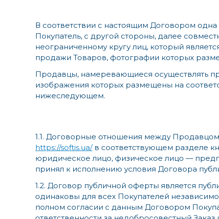
В соответствии с настоящим Договором одна
Покупатель, с другой стороны, далее совмес
неограниченному кругу лиц, который являет
продажи Товаров, фотографии которых разм
Продавцы, намеревающиеся осуществлять пр
изображения которых размещены на соответ
нижеследующем.
1.1. Договорные отношения между Продавцом
https://softis.ua/
в соответствующем разделе кно
юридическое лицо, физическое лицо — предп
принял к исполнению условия Договора публ
1.2. Договор публичной оферты является публи
одинаковы для всех Покупателей независимо 
полном согласии с данным Договором Покупа
ответственности за недобросовестный Заказ 