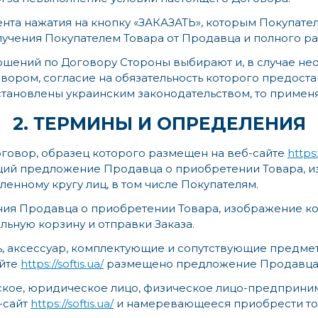
мента нажатия на кнопку «ЗАКАЗАТЬ», которым Покупате
лучения Покупателем Товара от Продавца и полного рас
ношений по Договору Стороны выбирают и, в случае н
вором, согласие на обязательность которого предост
установлены украинским законодательством, то приме
2. ТЕРМИНЫ И ОПРЕДЕЛЕНИЯ
говор, образец которого размещен на веб-сайте
https:
щий предложение Продавца о приобретении Товара, и
енному кругу лиц, в том числе Покупателям.
ия Продавца о приобретении Товара, изображение ко
альную корзину и отправки Заказа.
ь, аксессуар, комплектующие и сопутствующие предмет
айте
https://softis.ua/
размещено предложение Продавца
кое, юридическое лицо, физическое лицо-предприним
-сайт
https://softis.ua/
и намеревающееся приобрести тот