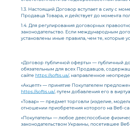
1.3. Настоящий Договор вступает в силу с мо
Продавца Товара, и действует до момента по
1.4. Для регулирования договорных правоот
законодательство. Если международным дого
установлены иные правила, чем те, которые 
«Договор публичной оферты» — публичный до
обязательным для всех Продавцов, содержа
сайте
https://softis.ua/
, направленное неопредел
«Акцепт» — принятие Покупателем предложен
https://softis.ua/
, путем добавления его в вирту
«Товар» — предмет торговли (изделие, модел
отношении приобретения которого на Веб-с
«Покупатель» — любое дееспособное физичес
законодательством Украины, посетившее Веб