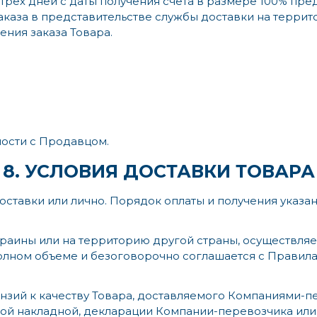
 трех дней с даты получения счета в размере 100% пре
каза в представительстве службы доставки на террит
ения заказа Товара.
ости с Продавцом.
8. УСЛОВИЯ ДОСТАВКИ ТОВАРА
доставки или лично. Порядок оплаты и получения указа
Украины или на территорию другой страны, осуществл
олном объеме и безоговорочно соглашается с Правил
етензий к качеству Товара, доставляемого Компаниями
ой накладной, декларации Компании-перевозчика или