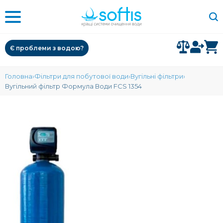
Є проблеми з водою?
Головна
Фільтри для побутової води
Вугільні фільтри
Вугільний фільтр Формула Води FCS 1354