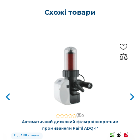
Схожі товари
0
Автоматичний дисковий фільтр зі зворотним
промиванням Raifil ADQ-1"
3
10
3
3
Від
390
грн/пл.