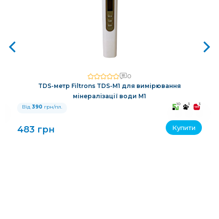
0
TDS-метр Filtrons TDS-M1 для вимірювання
мінералізації води M1
3
10
3
3
Від
390
грн/пл.
Купити
483 грн