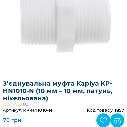
З’єднувальна муфта Kaplya KP-
HN1010-N (10 мм – 10 мм, латунь,
нікельована)
0
Артикул:
KP-HN1010-N
Код товару:
1857
70 грн