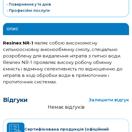
- Повернення у 14 днів
- Професійні послуги
ОПИС
Resinex NR-1
являє собою високоякісну
сильноосновну аніонообмінну смолу, спеціально
розроблену для видалення нітратів з питної води.
Resinex NR-1 проявляє високу робочу обмінну
ємність і відмінну селективність по відношенню до
нітратів в ході обробки води в прямоточних і
протиточних системах.
Відгуки
Залишити відгук
Немає відгуків
Сертифікована продукція (офіційний