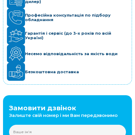
дилер)
Професійна консультація по підбору
обладнання
Гарантія і сервіс (до 3-х років по всій
Україні)
Несемо відповідальність за якість води
Безкоштовна доставка
Замовити дзвінок
Залиште свій номер і ми Вам передзвонимо