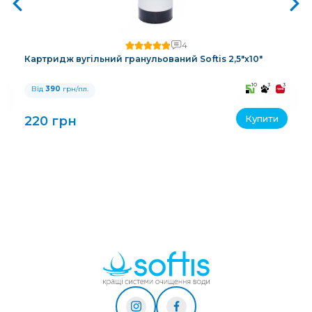
4
Картридж вугільний гранульований Softis 2,5"х10"
3
10
3
3
Від
390
грн/пл.
Купити
220 грн