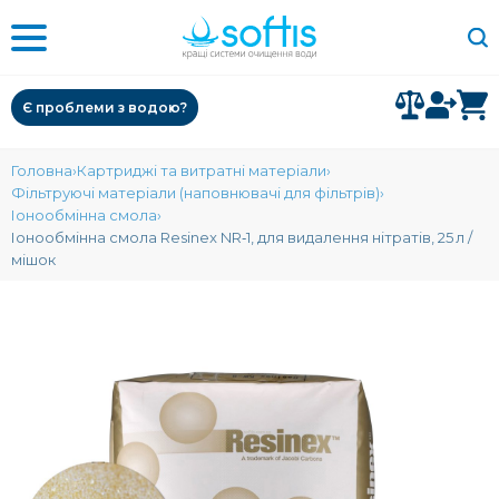
Є проблеми з водою?
Головна
Картриджі та витратні матеріали
Фільтруючі матеріали (наповнювачі для фільтрів)
Іонообмінна смола
Іонообмінна смола Resinex NR‑1, для видалення нітратів, 25 л /
мішок