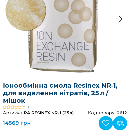
Іонообмінна смола Resinex NR‑1,
для видалення нітратів, 25 л /
мішок
0
Артикул:
RA RESINEX NR-1 (25л)
Код товару:
0612
14569 грн