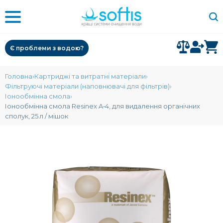
Є проблеми з водою?
Головна
Картриджі та витратні матеріали
Фільтруючі матеріали (наповнювачі для фільтрів)
Іонообмінна смола
Іонообмінна смола Resinex A‑4, для видалення органічних
сполук, 25 л / мішок