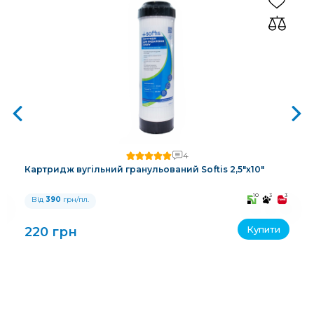
4
Картридж вугільний гранульований Softis 2,5"х10"
3
10
3
3
Від
390
грн/пл.
Купити
220 грн