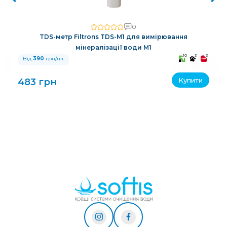
0
TDS-метр Filtrons TDS-M1 для вимірювання
мінералізації води M1
3
10
3
3
Від
390
грн/пл.
Купити
483 грн