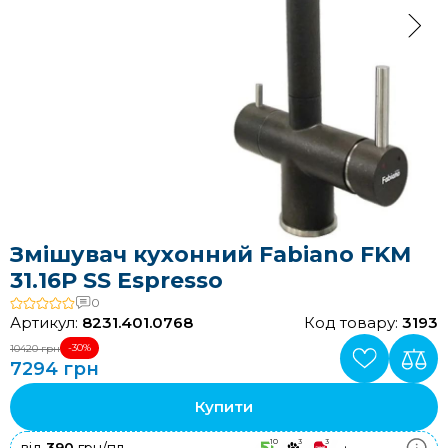
Змішувач кухонний Fabiano FKM
31.16P SS Espresso
0
Артикул:
8231.401.0768
Код товару:
3193
-30%
10420 грн
7294 грн
Купити
10
3
3
+