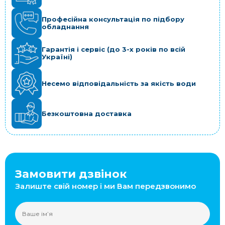
Професійна консультація по підбору
обладнання
Гарантія і сервіс (до 3-х років по всій
Україні)
Несемо відповідальність за якість води
Безкоштовна доставка
Замовити дзвінок
Залиште свій номер і ми Вам передзвонимо