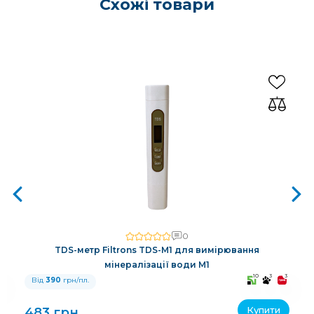
Схожі товари
0
TDS-метр Filtrons TDS-M1 для вимірювання
мінералізації води M1
3
10
3
3
Від
390
грн/пл.
Купити
483 грн