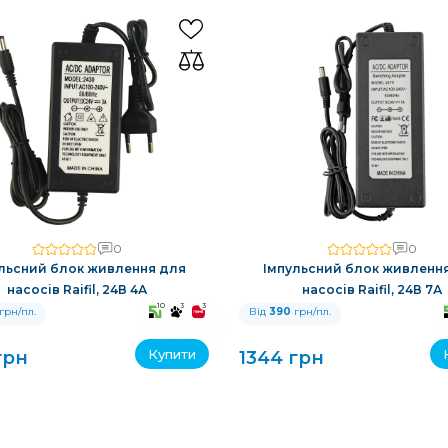
0
0
льсний блок живлення для
Імпульсний блок живленн
насосів Raifil, 24В 4А
насосів Raifil, 24В 7А
10
3
3
грн/пл.
Від
390
грн/пл.
Купити
грн
1344 грн