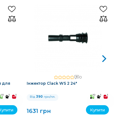
0
я для
Інжектор Clack WS 2 24"
Інжектор 
10
3
3
10
3
3
Від
390
грн/пл.
Від
390
гр
Купити
Купити
1631 грн
1631 г