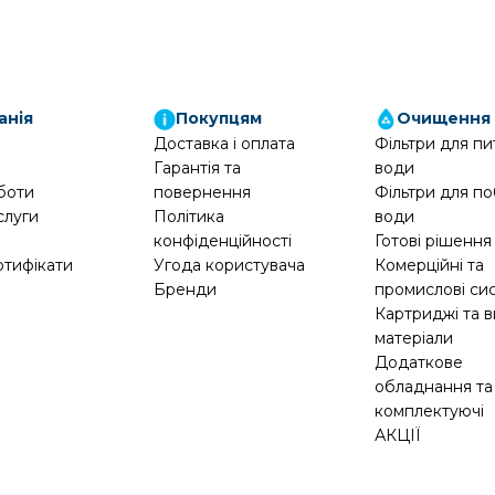
анія
Покупцям
Очищення
Доставка і оплата
Фільтри для пи
Гарантія та
води
боти
повернення
Фільтри для по
слуги
Політика
води
конфіденційності
Готові рішення
ртифікати
Угода користувача
Комерційні та
Бренди
промислові си
Картриджі та в
матеріали
Додаткове
обладнання та
комплектуючі
АКЦІЇ