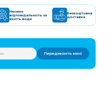
Несемо
Безкоштовна
відповідальність за
доставка
якість води
Передзвоніть мені