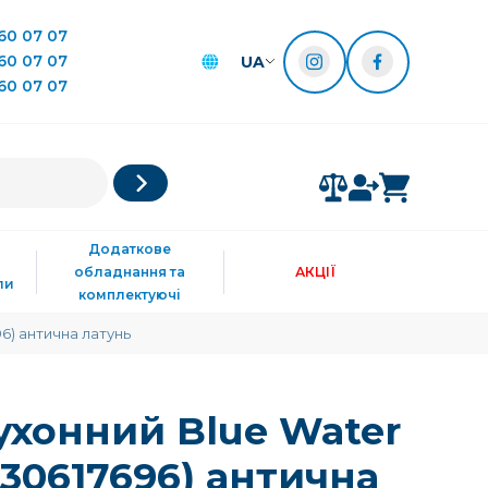
60 07 07
60 07 07
UA
60 07 07
Додаткове
обладнання та
АКЦІЇ
ли
комплектуючі
96) антична латунь
ухонний Blue Water
730617696) антична