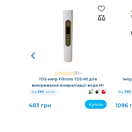
0
авовий у
TDS-метр Filtrons TDS-M1 для
Імпу
 кільцями
вимірювання мінералізації води M1
10
3
3
10
3
3
Від
390
грн/пл.
Від
390
Купити
Купити
483 грн
1096 