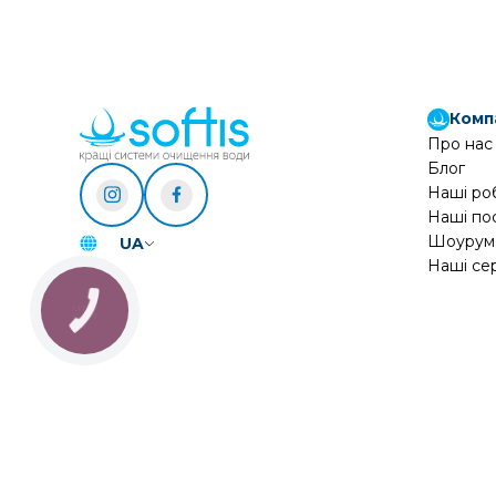
Комп
Про нас
Блог
Наші ро
Наші по
Шоурум
UA
Наші се