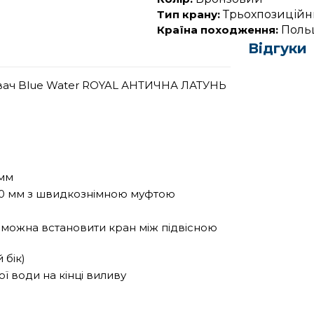
Тип крану:
Трьохпозиційн
Країна походження:
Поль
Відгуки
увач Blue Water ROYAL АНТИЧНА ЛАТУНЬ
 мм
 400 мм з швидкознімною муфтою
 можна встановити кран між підвісною
 бік)
ї води на кінці виливу