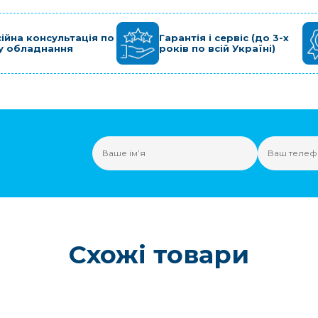
ійна консультація по
Гарантія і сервіс (до 3-х
у обладнання
років по всій Україні)
Схожі товари