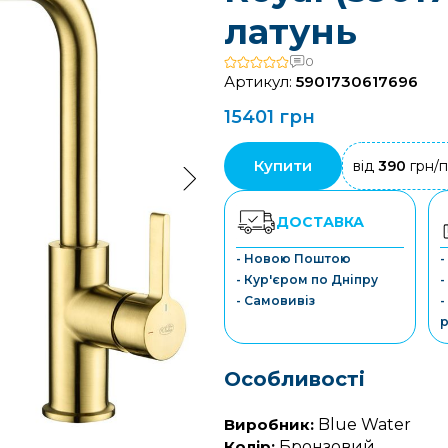
латунь
0
Артикул:
5901730617696
15401 грн
Купити
від
390
грн/п
ДОСТАВКА
- Новою Поштою
-
- Кур'єром по Дніпру
-
- Самовивіз
-
р
Особливості
Виробник:
Blue Water
Колір:
Бронзовий