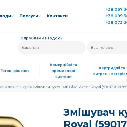
+38 067 3
води
Послуги
Контакти
+38 099 3
+38 073 3
Є проблеми з водою?
Комерційні та
Картриджі та
Готові рішення
промислові
витратні матеріа
системи
ани для фільтрів
Змішувач кухонний Blue Water Royal (59017306176
Змішувач к
Royal (5901