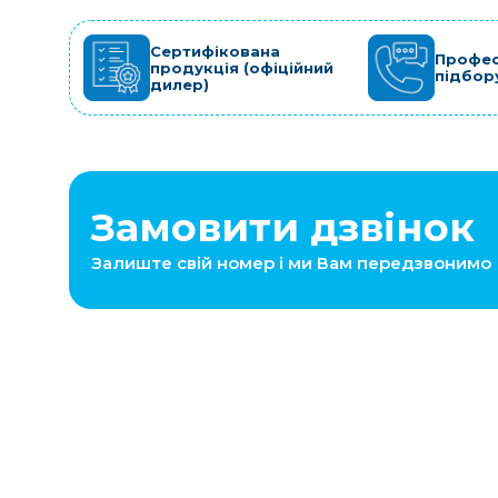
Сертифікована
Профес
продукція (офіційний
підбор
дилер)
Замовити дзвінок
Залиште свій номер і ми Вам передзвонимо