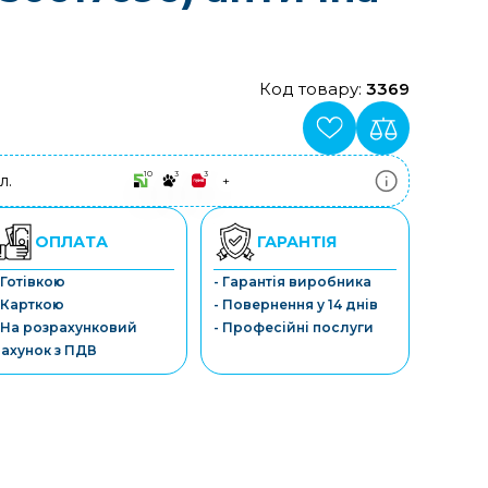
Код товару:
3369
10
3
3
л.
+
ПриватБанк
3-10 платежів, кредит 0.01%
Монобанк
ОПЛАТА
ГАРАНТІЯ
3-7 платежів, кредит 0.01%
ПУМБ
 Готівкою
- Гарантія виробника
3-10 платежів, кредит 0.01%
 Карткою
- Повернення у 14 днів
А-Банк
3-10 платежів, кредит 0.01%
 На розрахунковий
- Професійні послуги
OTP-Банк
ахунок з ПДВ
3-10 платежів, кредит 0.01%
Sens-Банк
3-10 платежів, кредит 0.01%