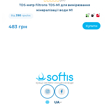
0
TDS-метр Filtrons TDS-M1 для вимірювання
мінералізації води M1
3
10
3
3
Від
390
грн/пл.
Купити
483 грн
UA