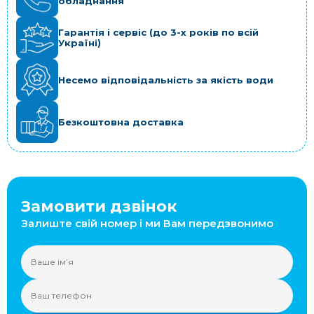
обладнання
Гарантія і сервіс (до 3-х років по всій
Україні)
Несемо відповідальність за якість води
Безкоштовна доставка
Замовити дзвінок
Залиште свій номер і ми Вам передзвонимо