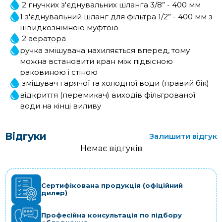
2 гнучких з'єднувальних шланга 3/8” - 400 мм
1 з'єднувальний шланг для фільтра 1/2” - 400 мм з
швидкознімною муфтою
2 аератора
ручка змішувача нахиляється вперед, тому
можна встановити кран між підвісною
раковиною і стіною
змішувач гарячої та холодної води (правий бік)
відкриття (перемикач) виходів фільтрованої
води на кінці виливу
Відгуки
Залишити відгук
Немає відгуків
Сертифікована продукція (офіційний
дилер)
Професійна консультація по підбору