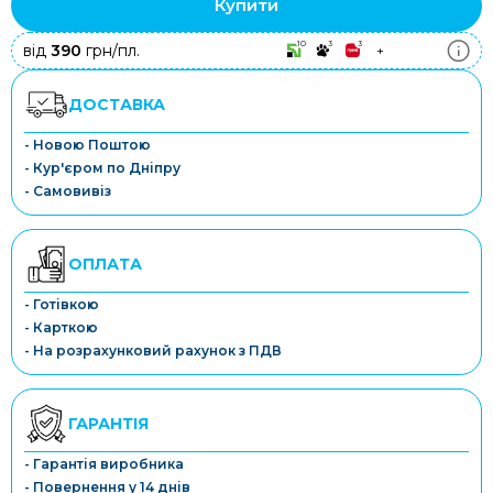
Купити
10
3
3
від
390
грн/пл.
+
ДОСТАВКА
- Новою Поштою
- Кур'єром по Дніпру
- Самовивіз
ОПЛАТА
- Готівкою
- Карткою
- На розрахунковий рахунок з ПДВ
ГАРАНТІЯ
- Гарантія виробника
- Повернення у 14 днів