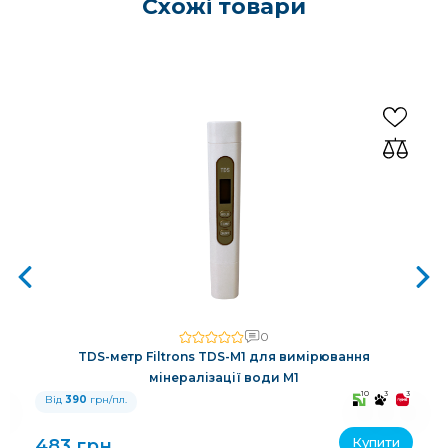
Схожі товари
0
TDS-метр Filtrons TDS-M1 для вимірювання
мінералізації води M1
3
10
3
3
Від
390
грн/пл.
Купити
483 грн