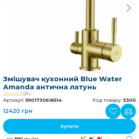
Змішувач кухонний Blue Water
Amanda антична латунь
0
Артикул:
5901730616514
Код товару:
3300
12420 грн
Купити
10
3
3
+