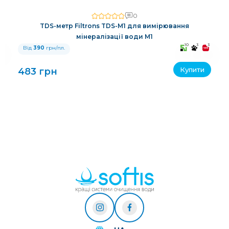
0
TDS-метр Filtrons TDS-M1 для вимірювання
мінералізації води M1
3
10
3
3
Від
390
грн/пл.
Купити
483 грн