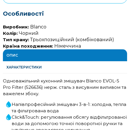
Особливості
Виробник:
Blanco
Колір:
Чорний
Тип крану:
Трьохпозиційний (комбінований)
Країна походження:
Німеччина
ОПИС
ХАРАКТЕРИСТИКИ
Одноважільний кухонний змішувач Blanco EVOL-S
Pro Filter (526636) нерж. сталь з висувним виливом та
важелем збоку.
Напівпрофесійний змішувач 3-в-1: холодна, тепла
та фільтрована вода
Click&Touch: регулювання обсягу відфільтрованої
води за допомогою точної поворотної ручки та
інтуїтивно зрозумілого керування