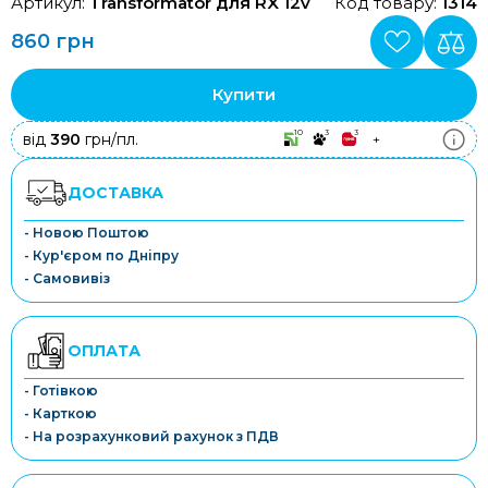
Артикул:
Transformator для RX 12v
Код товару:
1314
860 грн
Купити
10
3
3
від
390
грн/пл.
+
ДОСТАВКА
- Новою Поштою
- Кур'єром по Дніпру
- Самовивіз
ОПЛАТА
- Готівкою
- Карткою
- На розрахунковий рахунок з ПДВ