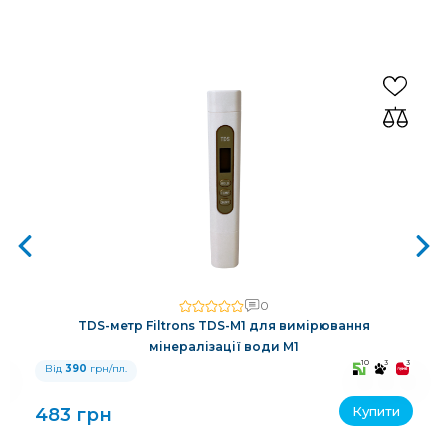
0
TDS-метр Filtrons TDS-M1 для вимірювання
мінералізації води M1
3
10
3
3
Від
390
грн/пл.
Купити
483 грн