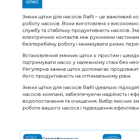
ОПИС
Змінні щітки для насосів Raifil – це важливий
роботу насосів. Вони виготовлені з високоякі
службу та стабільну продуктивність насосів. Зм
електричних контактів між рухомими частина
безперебійну роботу і мінімізувати ризик перег
Встановлення змінних щіток є простим і швид
підтримувати насос у належному стані без не
Регулярна заміна щіток допомагає продовжити
його продуктивність на оптимальному рівні.
Змінні щітки для насосів Raifil ідеально підх
насосів компанії, забезпечуючи надійність і еф
водопостачання та очищення. Вибір якісних зм
роботи вашого насоса і підвищення ефективно
Сертифікована