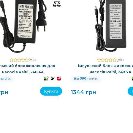
0
0
льсний блок живлення для
Імпульсний блок живленн
насосів Raifil, 24В 4А
насосів Raifil, 24В 7А
10
3
3
грн/пл.
Від
390
грн/пл.
Купити
грн
1344 грн