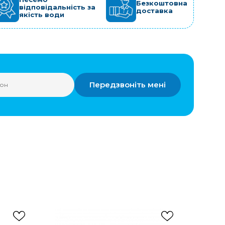
Безкоштовна
відповідальність за
доставка
якість води
Передзвоніть мені