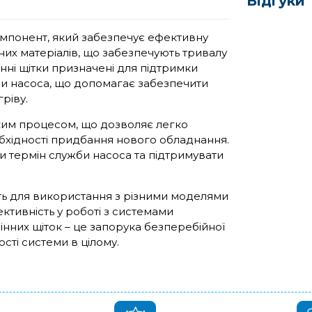
Відгуки
 компонент, який забезпечує ефективну
сних матеріалів, що забезпечують тривалу
інні щітки призначені для підтримки
ми насоса, що допомагає забезпечити
ріву.
ким процесом, що дозволяє легко
обхідності придбання нового обладнання.
 термін служби насоса та підтримувати
одять для використання з різними моделями
ективність у роботі з системами
інних щіток – це запорука безперебійної
сті системи в цілому.