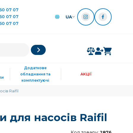
60 07 07
60 07 07
UA
60 07 07
Додаткове
обладнання та
АКЦІЇ
ли
комплектуючі
сів Raifil
и для насосів Raifil
Код товару:
2876