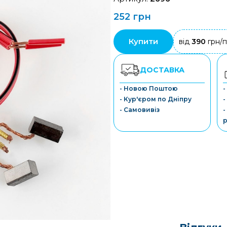
252 грн
Купити
від
390
грн/п
ДОСТАВКА
- Новою Поштою
-
- Кур'єром по Дніпру
-
- Самовивіз
-
р