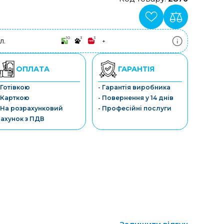
10
3
3
л.
+
ПриватБанк
3-10 платежів, кредит 0.01%
Монобанк
ОПЛАТА
ГАРАНТІЯ
3-7 платежів, кредит 0.01%
ПУМБ
 Готівкою
- Гарантія виробника
3-10 платежів, кредит 0.01%
 Карткою
- Повернення у 14 днів
А-Банк
3-10 платежів, кредит 0.01%
 На розрахунковий
- Професійні послуги
OTP-Банк
ахунок з ПДВ
3-10 платежів, кредит 0.01%
Sens-Банк
3-10 платежів, кредит 0.01%