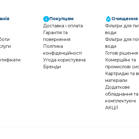
анія
Покупцям
Очищення
Доставка і оплата
Фільтри для пи
Гарантія та
води
боти
повернення
Фільтри для по
слуги
Політика
води
конфіденційності
Готові рішення
ртифікати
Угода користувача
Комерційні та
Бренди
промислові си
Картриджі та в
матеріали
Додаткове
обладнання та
комплектуючі
АКЦІЇ