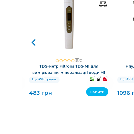
0
авовий у
TDS-метр Filtrons TDS-M1 для
Імпу
 кільцями
вимірювання мінералізації води M1
10
3
3
10
3
3
Від
390
грн/пл.
Від
390
Купити
Купити
483 грн
1096 