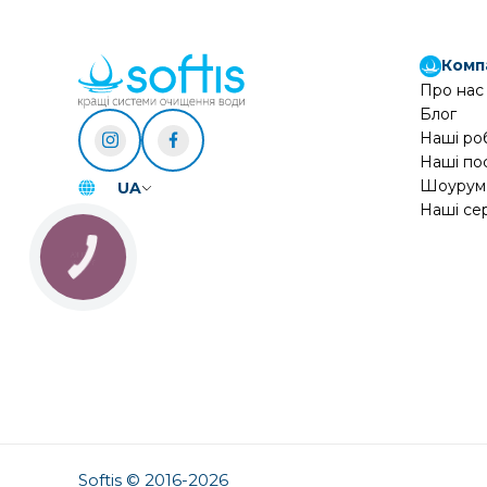
Комп
Про нас
Блог
Наші ро
Наші по
Шоурум
UA
Наші се
Softis © 2016-2026