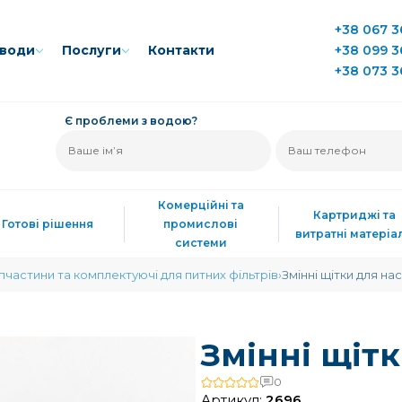
+38 067 3
води
Послуги
Контакти
+38 099 3
+38 073 3
Є проблеми з водою?
Комерційні та
Картриджі та
Готові рішення
промислові
витратні матеріа
системи
пчастини та комплектуючі для питних фільтрів
Змінні щітки для насо
Змінні щітк
0
Артикул:
2696