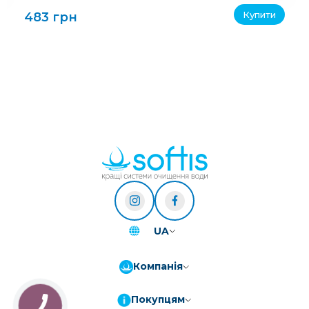
Купити
483 грн
UA
Компанія
Покупцям