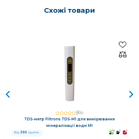
Схожі товари
0
TDS-метр Filtrons TDS-M1 для вимірювання
мінералізації води M1
3
10
3
3
Від
390
грн/пл.