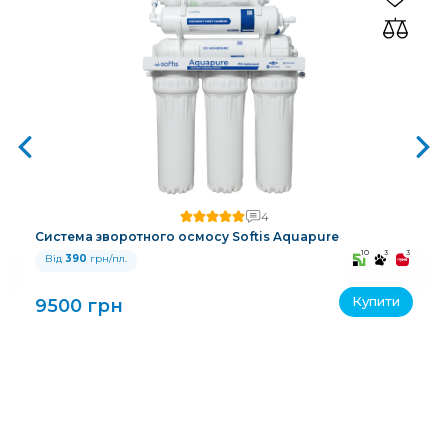
4
Система зворотного осмосу Softis Aquapure
3
10
3
3
Від
390
грн/пл.
Купити
9500 грн