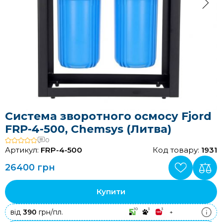
Система зворотного осмосу Fjord
FRP-4-500, Chemsys (Литва)
0
Артикул:
FRP-4-500
Код товару:
1931
26400 грн
Купити
10
3
3
від
390
грн/пл.
+