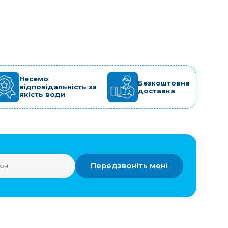
Несемо
Безкоштовна
відповідальність за
доставка
якість води
Передзвоніть мені