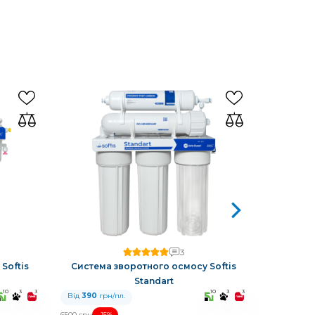
3
Softis
Система зворотного осмосу Softis
Прото
Standart
10
3
3
10
3
3
Від
390
грн/пл.
Від
390
гр
-15%
6500 грн