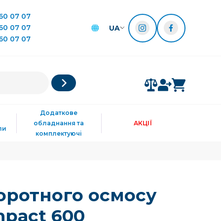
60 07 07
60 07 07
UA
60 07 07
Додаткове
обладнання та
АКЦІЇ
ли
комплектуючі
оротного осмосу
mpact 600