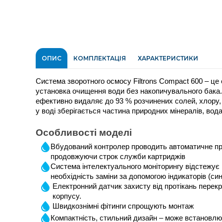
ОПИС
КОМПЛЕКТАЦІЯ
ХАРАКТЕРИСТИКИ
Система зворотного осмосу Filtrons Compact 600 – це
установка очищення води без накопичувального бака. 
ефективно видаляє до 93 % розчинених солей, хлору, о
у воді зберігається частина природних мінералів, во
Особливості моделі
Вбудований контролер проводить автоматичне пр
продовжуючи строк служби картриджів
Система інтелектуального моніторингу відстежує р
необхідність заміни за допомогою індикаторів (с
Електронний датчик захисту від протікань перекри
корпусу.
Швидкознімні фітинги спрощують монтаж
Компактність, стильний дизайн – може встановлюват