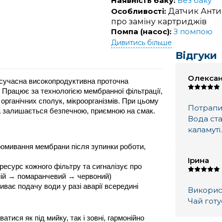
Наявність баку:
Без баку
Особливості:
Датчик Антип
про заміну картриджів
Помпа (насос):
З помпою
Дивитись більше
Відгуки
Олекса
 сучасна високопродуктивна проточна 
Працює за технологією мембранної фільтрації, 
рганічних сполук, мікроорганізмів. При цьому 
Потрапил
да залишається безпечною, приємною на смак. 
Вода ста
каламуті.
омивання мембрани після зупинки роботи, 
Ірина
есурс кожного фільтру та сигналізує про 
иній → помаранчевий → червоний)
ває подачу води у разі аварії всередині 
Викорис
Чай готу
ися як під мийку, так і зовні, гармонійно 