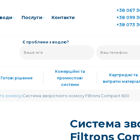
+38 067 3
води
Послуги
Контакти
+38 099 3
+38 073 3
Є проблеми з водою?
Комерційні та
Картриджі та
Готові рішення
промислові
витратні матеріа
системи
го осмосу
Система зворотного осмосу Filtrons Compact 600
Система зв
Filtrons Co