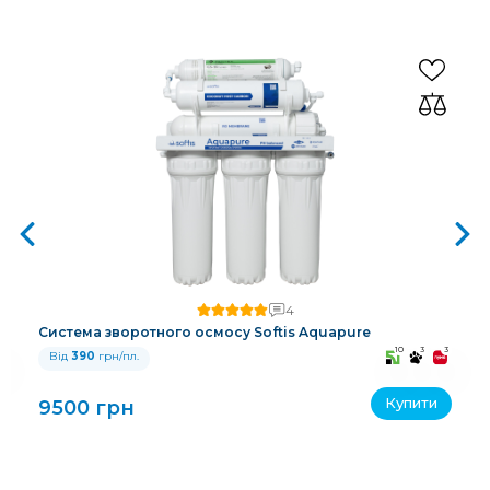
4
Система зворотного осмосу Softis Aquapure
3
10
3
3
Від
390
грн/пл.
Купити
9500 грн