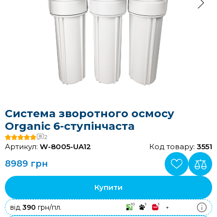
Система зворотного осмосу
Organic 6-ступінчаста
2
Артикул:
W-8005-UA12
Код товару:
3551
8989 грн
Купити
10
3
3
від
390
грн/пл.
+