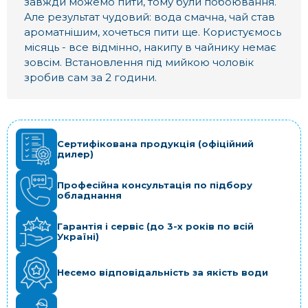
завжди можемо пити, тому були побоювання.
Але результат чудовий: вода смачна, чай став
ароматнішим, хочеться пити ще. Користуємось
місяць - все відмінно, накипу в чайнику немає
зовсім. Встановлення під мийкою чоловік
зробив сам за 2 години.
Сертифікована продукція (офіційний
дилер)
Професійна консультація по підбору
обладнання
Гарантія і сервіс (до 3-х років по всій
Україні)
Несемо відповідальність за якість води