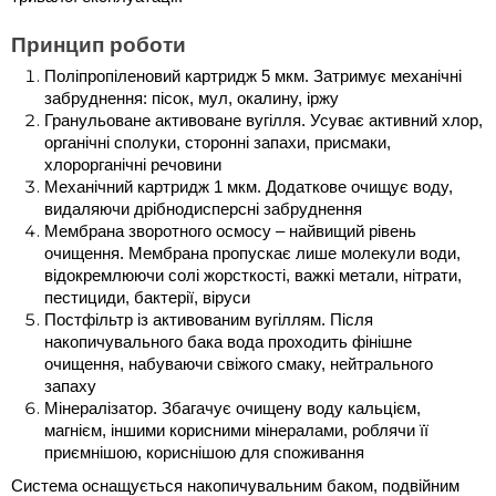
Принцип роботи
Поліпропіленовий картридж 5 мкм. Затримує механічні 
забруднення: пісок, мул, окалину, іржу
Гранульоване активоване вугілля. Усуває активний хлор, 
органічні сполуки, сторонні запахи, присмаки, 
хлорорганічні речовини
Механічний картридж 1 мкм. Додаткове очищує воду, 
видаляючи дрібнодисперсні забруднення
Мембрана зворотного осмосу – найвищий рівень 
очищення. Мембрана пропускає лише молекули води, 
відокремлюючи солі жорсткості, важкі метали, нітрати, 
пестициди, бактерії, віруси
Постфільтр із активованим вугіллям. Після 
накопичувального бака вода проходить фінішне 
очищення, набуваючи свіжого смаку, нейтрального 
запаху
Мінералізатор. Збагачує очищену воду кальцієм, 
магнієм, іншими корисними мінералами, роблячи її 
приємнішою, кориснішою для споживання
Система оснащується накопичувальним баком, подвійним 