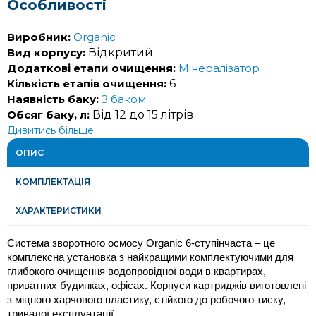
Особливості
Виробник:
Organic
Вид корпусу:
Відкритий
Додаткові етапи очищення:
Мінералізатор
Кількість етапів очищення:
6
Наявність баку:
З баком
Обсяг баку, л:
Від 12 до 15 літрів
Дивитись більше
ОПИС
КОМПЛЕКТАЦІЯ
ХАРАКТЕРИСТИКИ
Система зворотного осмосу Organic 6-ступінчаста – це 
комплексна установка з найкращими комплектуючими для 
глибокого очищення водопровідної води в квартирах, 
приватних будинках, офісах. Корпуси картриджів виготовлені 
з міцного харчового пластику, стійкого до робочого тиску, 
тривалої експлуатації.