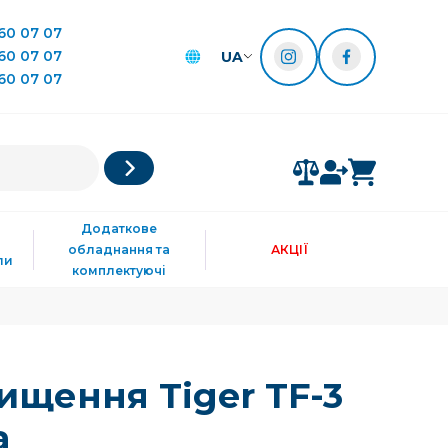
60 07 07
60 07 07
UA
60 07 07
Додаткове
обладнання та
АКЦІЇ
ли
комплектуючі
ищення Tiger TF-3
а