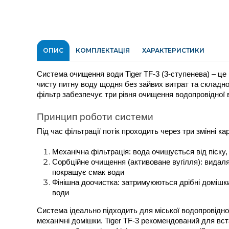
ОПИС
КОМПЛЕКТАЦІЯ
ХАРАКТЕРИСТИКИ
Система очищення води Tiger TF-3 (3-ступенева) – це 
чисту питну воду щодня без зайвих витрат та складно
фільтр забезпечує три рівня очищення водопровідної 
Принцип роботи системи
Під час фільтрації потік проходить через три змінні ка
Механічна фільтрація: вода очищується від піску,
Сорбційне очищення (активоване вугілля): видаляє
покращує смак води
Фінішна доочистка: затримуюються дрібні домішки,
води
Система ідеально підходить для міської водопровідної
механічні домішки. Tiger TF-3 рекомендований для вст