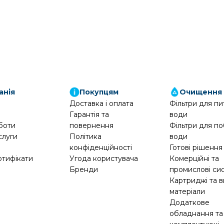
анія
Покупцям
Очищення
Доставка і оплата
Фільтри для пи
Гарантія та
води
боти
повернення
Фільтри для по
слуги
Політика
води
конфіденційності
Готові рішення
ртифікати
Угода користувача
Комерційні та
Бренди
промислові си
Картриджі та в
матеріали
Додаткове
обладнання та