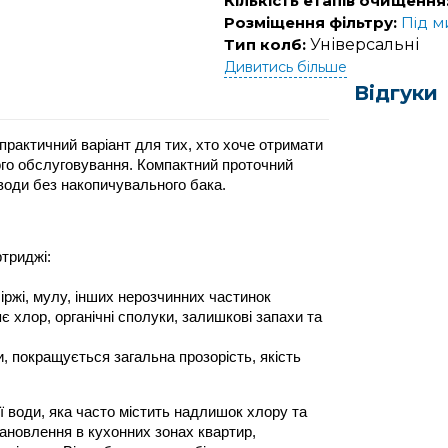
Кількість етапів очищення
Розміщення фільтру:
Під 
Тип колб:
Універсальні
Дивитись більше
Відгуки
практичний варіант для тих, хто хоче отримати 
го обслуговування. Компактний проточний 
води без накопичувального бака. 
ртриджі:
 іржі, мулу, інших нерозчинних частинок
 хлор, органічні сполуки, залишкові запахи та 
 покращується загальна прозорість, якість 
 води, яка часто містить надлишок хлору та 
ановлення в кухонних зонах квартир, 