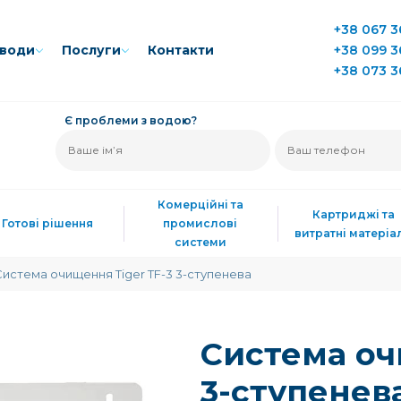
+38 067 3
води
Послуги
Контакти
+38 099 3
+38 073 3
Є проблеми з водою?
Комерційні та
Картриджі та
Готові рішення
промислові
витратні матеріа
системи
Система очищення Tiger TF-3 3-ступенева
Система оч
3-ступенев