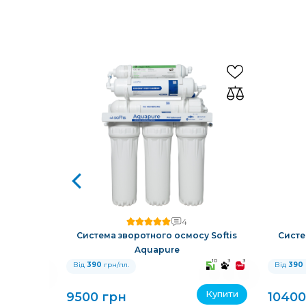
4
у Softis
Система зворотного осмосу Softis
Систе
Aquapure
10
3
3
10
3
3
Від
390
грн/пл.
Від
390
Купити
Купити
9500 грн
10400