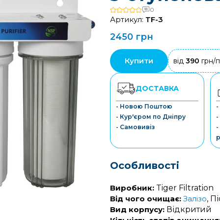
0
Артикул:
TF-3
2450 грн
Купити
від
390
грн/п
ДОСТАВКА
- Новою Поштою
-
- Кур'єром по Дніпру
-
- Самовивіз
-
р
Особливості
Виробник:
Tiger Filtration
Від чого очищає:
Залізо
, П
Вид корпусу:
Відкритий