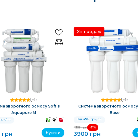
Хіт продаж
3
2
ма зворотного осмосу Softis
Система зворотного осмосу 
Aquapure M
Base
10
3
3
Від
390
грн/пл.
грн/пл.
-11%
4363 грн
Купити
 грн
3900 грн