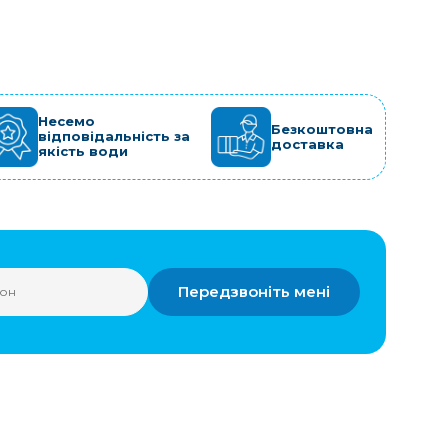
Несемо
Безкоштовна
відповідальність за
доставка
якість води
Передзвоніть мені