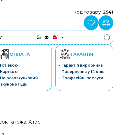
Код товару:
2541
10
3
3
л.
+
ПриватБанк
3-10 платежів, кредит 0.01%
Монобанк
ОПЛАТА
ГАРАНТІЯ
3-7 платежів, кредит 0.01%
ПУМБ
 Готівкою
- Гарантія виробника
3-10 платежів, кредит 0.01%
 Карткою
- Повернення у 14 днів
А-Банк
3-10 платежів, кредит 0.01%
 На розрахунковий
- Професійні послуги
OTP-Банк
ахунок з ПДВ
3-10 платежів, кредит 0.01%
Sens-Банк
3-10 платежів, кредит 0.01%
ісок та іржа, Хлор