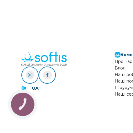
Комп
Про нас
Блог
Наші ро
Наші по
Шоурум
UA
Наші се