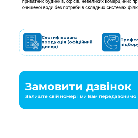
приватних будинків, офісів, невеликих комерційних пр
очищеної води без потреби в складних системах фільт
Сертифікована
Профес
продукція (офіційний
підбор
дилер)
Замовити дзвінок
Залиште свій номер і ми Вам передзвонимо