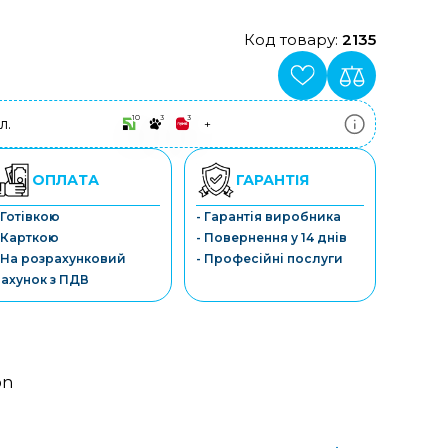
Код товару:
2135
10
3
3
л.
+
ПриватБанк
3-10 платежів, кредит 0.01%
Монобанк
ОПЛАТА
ГАРАНТІЯ
3-7 платежів, кредит 0.01%
ПУМБ
 Готівкою
- Гарантія виробника
3-10 платежів, кредит 0.01%
 Карткою
- Повернення у 14 днів
А-Банк
3-10 платежів, кредит 0.01%
 На розрахунковий
- Професійні послуги
OTP-Банк
ахунок з ПДВ
3-10 платежів, кредит 0.01%
Sens-Банк
3-10 платежів, кредит 0.01%
on