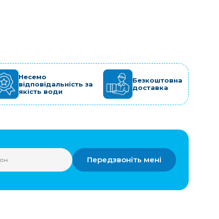
Несемо
Безкоштовна
відповідальність за
доставка
якість води
Передзвоніть мені