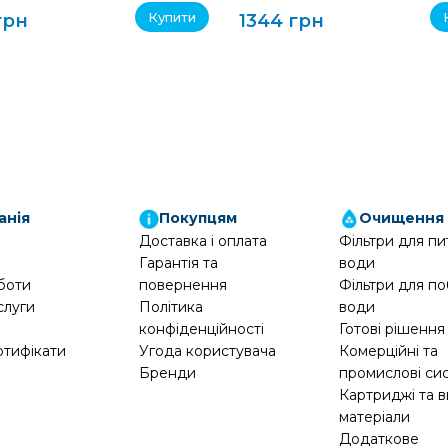
Купити
грн
1344 грн
анія
Покупцям
Очищення
Доставка і оплата
Фільтри для пи
Гарантія та
води
боти
повернення
Фільтри для по
слуги
Політика
води
конфіденційності
Готові рішення
ртифікати
Угода користувача
Комерційні та
Бренди
промислові си
Картриджі та в
матеріали
Додаткове