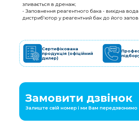
зливається в дренаж;
- Заповнення реагентного бака - вихідна вода
дистриб'ютор у реагентний бак до його запов
Сертифікована
Профес
продукція (офіційний
підбор
дилер)
Замовити дзвінок
Залиште свій номер і ми Вам передзвонимо