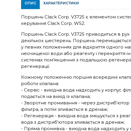
ОПИС
ХАРАКТЕРИСТИКИ
Поршень Clack Corp. V3725 є елементом систем
керування Clack Corp. WS2.
Поршень Clack Corp. V3725 приводиться в рух
декількох шестерень. Поршень переміщається
у певних положеннях для відкриття одного на
неочищеної води або реагенту і перекриття і
системах пом'якшення з подальшою регенера
регенерації.
Кожному положенню поршня всередині клапа
роботи клапана:
- Сервіс - вихідна вода надходить у корпус ф
подається на вихід із клапана;
- Зворотне промивання - через дистриб'ютор 
фільтра, а потім зливається в дренаж;
- Регенерація - вихідна вода змішується з реаг
вода з дистриб'ютора зливається в дренаж;
- Пряма промивка - вихідна вода надходить у 