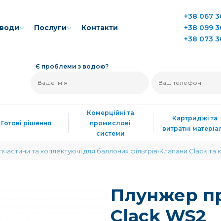
+38 067 3
води
Послуги
Контакти
+38 099 3
+38 073 3
Є проблеми з водою?
Комерційні та
Картриджі та
Готові рішення
промислові
витратні матеріа
системи
пчастини та коплектуючі для баллоних фільтрів
Клапани Clack та 
Плунжер пр
Clack WS2