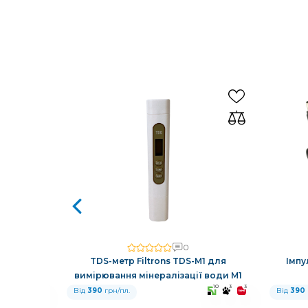
0
авовий у
TDS-метр Filtrons TDS-M1 для
Імпу
 кільцями
вимірювання мінералізації води M1
10
3
3
10
3
3
Від
390
грн/пл.
Від
390