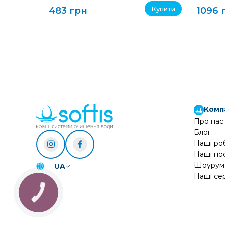
Купити
Купити
483 грн
1096 
Комп
Про нас
Блог
Наші ро
Наші по
Шоурум
UA
Наші се