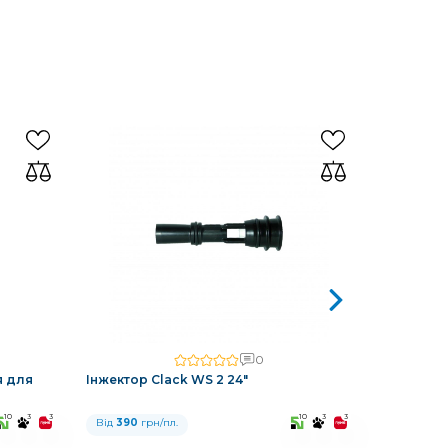
0
я для
Інжектор Clack WS 2 24"
Інжектор 
10
3
3
10
3
3
Від
390
грн/пл.
Від
390
гр