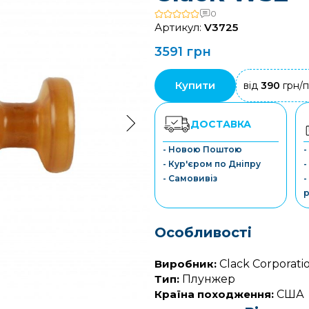
0
Артикул:
V3725
3591 грн
Купити
від
390
грн/п
ДОСТАВКА
- Новою Поштою
-
- Кур'єром по Дніпру
-
- Самовивіз
-
р
Особливості
Виробник:
Clack Corporati
Тип:
Плунжер
Країна походження:
США