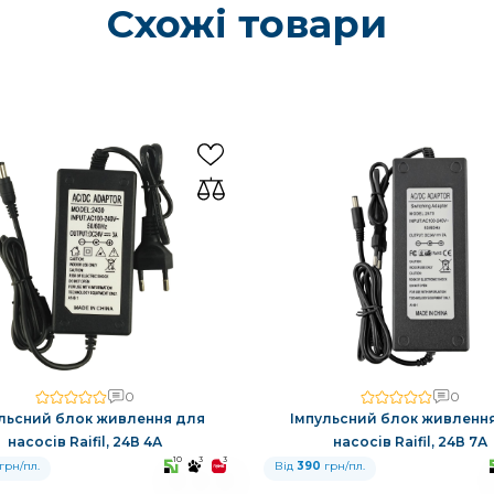
Схожі товари
0
0
льсний блок живлення для
Імпульсний блок живленн
насосів Raifil, 24В 4А
насосів Raifil, 24В 7А
10
3
3
грн/пл.
Від
390
грн/пл.