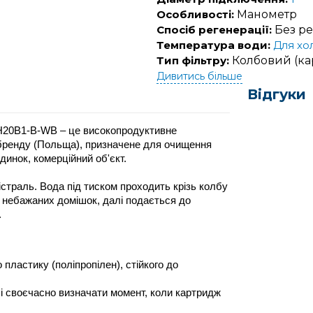
Особливості:
Манометр
Спосіб регенерації:
Без ре
Температура води:
Для хо
Тип фільтру:
Колбовий (к
Дивитись більше
Відгуки
FH20B1-B-WB – це високопродуктивне 
 бренду (Польща), призначене для очищення 
динок, комерційний об'єкт.
страль. Вода під тиском проходить крізь колбу 
 небажаних домішок, далі подається до 
.
пластику (поліпропілен), стійкого до 
 своєчасно визначати момент, коли картридж 