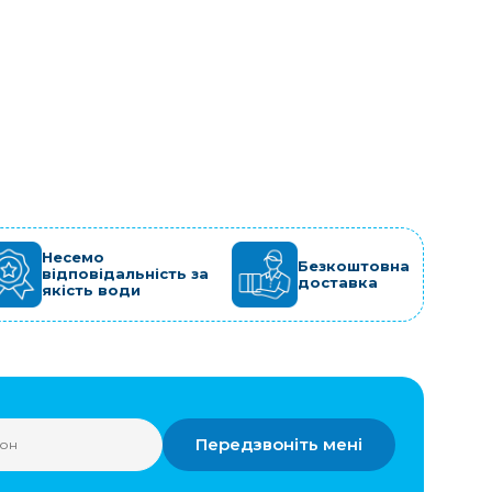
Несемо
Безкоштовна
відповідальність за
доставка
якість води
Передзвоніть мені