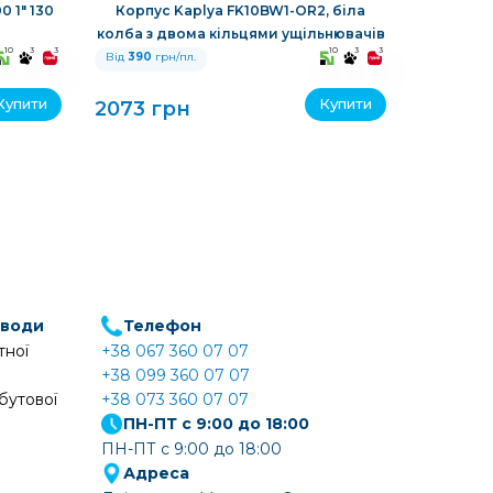
 1" 130
Корпус Kaplya FK10BW1-OR2, біла
Автома
колба з двома кільцями ущільнювачів
зворотнь
10
3
3
10
3
3
Від
390
грн/пл.
Від
390
гр
Купити
Купити
2073 грн
11610 г
 води
Телефон
тної
+38 067 360 07 07
+38 099 360 07 07
бутової
+38 073 360 07 07
ПН-ПТ с 9:00 до 18:00
ПН-ПТ с 9:00 до 18:00
Адреса