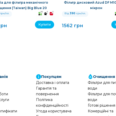
а для фільтра механічного
Фільтр дисковий Azud DF M100
щення (Taiwan) Big Blue 20
мікрон
10
3
3
грн/пл.
Від
390
грн/пл.
Купити
грн
1562 грн
анія
Покупцям
Очищення
Доставка і оплата
Фільтри для пи
Гарантія та
води
боти
повернення
Фільтри для по
слуги
Політика
води
конфіденційності
Готові рішення
ртифікати
Угода користувача
Комерційні та