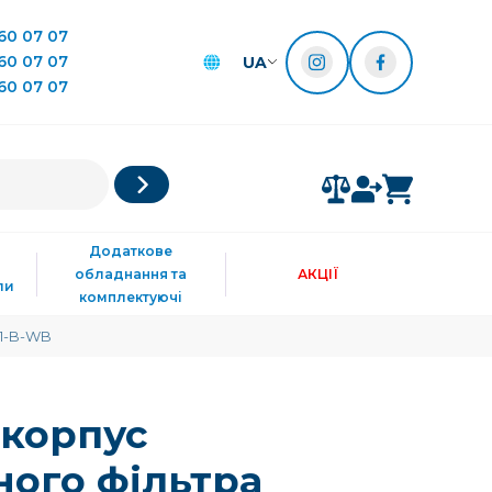
60 07 07
60 07 07
UA
60 07 07
Додаткове
обладнання та
АКЦІЇ
ли
комплектуючі
B1-B-WB
 корпус
ного фільтра