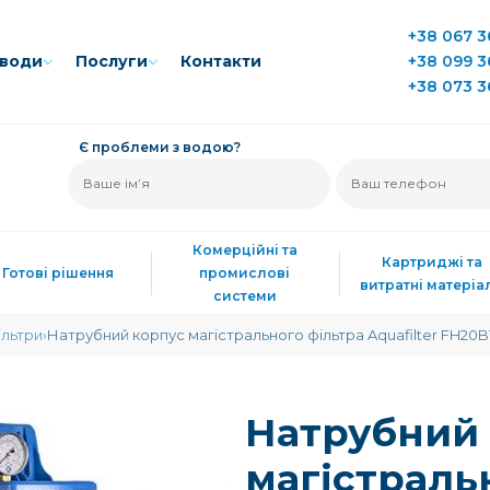
+38 067 3
води
Послуги
Контакти
+38 099 3
+38 073 3
Є проблеми з водою?
Комерційні та
Картриджі та
Готові рішення
промислові
витратні матеріа
системи
ільтри
Натрубний корпус магістрального фільтра Aquafilter FH20
Натрубний
магістраль