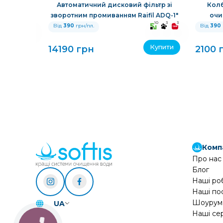
 очищення
Автоматичний дисковий фільтр зі
Колб
зворотним промиванням Raifil ADQ-1"
очи
10
3
3
10
3
3
Від
390
грн/пл.
Від
390
Купити
Купити
14190 грн
2100 
Комп
Про нас
Блог
Наші ро
Наші по
Шоурум
UA
Наші се