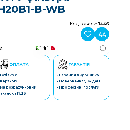
 FH20B1-B-WB
Код товару:
1446
10
3
3
л.
+
ПриватБанк
3-10 платежів, кредит 0.01%
Монобанк
ОПЛАТА
ГАРАНТІЯ
3-7 платежів, кредит 0.01%
ПУМБ
 Готівкою
- Гарантія виробника
3-10 платежів, кредит 0.01%
 Карткою
- Повернення у 14 днів
А-Банк
3-10 платежів, кредит 0.01%
 На розрахунковий
- Професійні послуги
OTP-Банк
ахунок з ПДВ
3-10 платежів, кредит 0.01%
Sens-Банк
3-10 платежів, кредит 0.01%