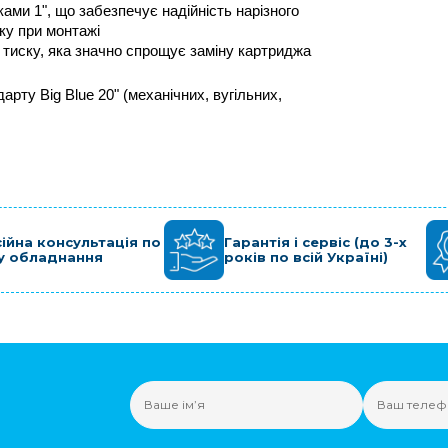
ами 1", що забезпечує надійність нарізного 
ку при монтажі
тиску, яка значно спрощує заміну картриджа
ту Big Blue 20" (механічних, вугільних, 
ійна консультація по
Гарантія і сервіс (до 3-х
у обладнання
років по всій Україні)