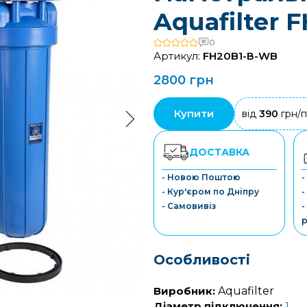
Aquafilter
0
Артикул:
FH20B1-В-WB
2800 грн
Купити
від
390
грн/п
ДОСТАВКА
- Новою Поштою
-
- Кур'єром по Дніпру
-
- Самовивіз
-
р
Особливості
Виробник:
Aquafilter
Діаметр підключення:
1