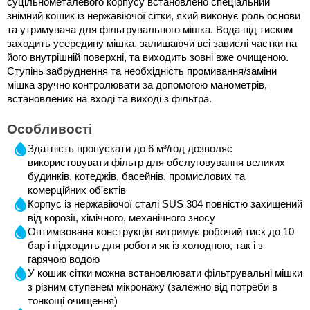
суцільнометалевого корпусу встановлено спеціальний 
знімний кошик із нержавіючої сітки, який виконує роль основи 
та утримувача для фільтрувального мішка. Вода під тиском 
заходить усередину мішка, залишаючи всі завислі частки на 
його внутрішній поверхні, та виходить зовні вже очищеною. 
Ступінь забруднення та необхідність промивання/заміни 
мішка зручно контролювати за допомогою манометрів, 
встановлених на вході та виході з фільтра.
Особливості
Здатність пропускати до 6 м³/год дозволяє 
використовувати фільтр для обслуговування великих 
будинків, котеджів, басейнів, промислових та 
комерційних об'єктів
Корпус із нержавіючої сталі SUS 304 повністю захищений 
від корозії, хімічного, механічного зносу
Оптимізована конструкція витримує робочий тиск до 10 
бар і підходить для роботи як із холодною, так і з 
гарячою водою
У кошик сітки можна встановлювати фільтрувальні мішки 
з різним ступенем мікронажу (залежно від потреби в 
тонкощі очищення)