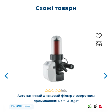
Схожі товари
0
Автоматичний дисковий фільтр зі зворотним
промиванням Raifil ADQ-1"
3
10
3
3
Від
390
грн/пл.