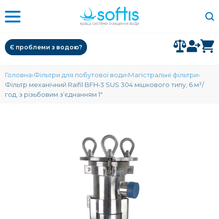
Є проблеми з водою?
Головна
Фільтри для побутової води
Магістральні фільтри
Фільтр механічний Raifil BFH‑3 SUS 304 мішкового типу, 6 м³/
год, з різьбовим з’єднанням 1"