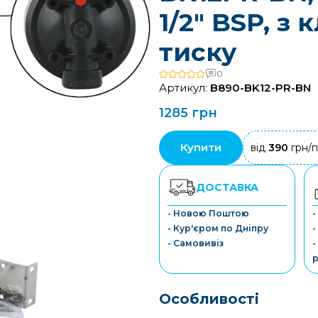
1/2" BSP, з
тиску
0
Артикул:
B890-BK12-PR-BN
1285 грн
Купити
від
390
грн/п
ДОСТАВКА
- Новою Поштою
-
- Кур'єром по Дніпру
-
- Самовивіз
-
р
Особливості