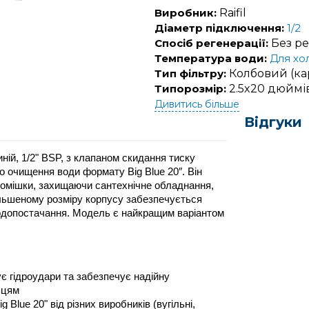
Виробник:
Raifil
Діаметр підключення:
1/2
Спосіб регенерації:
Без ре
Температура води:
Для хо
Тип фільтру:
Колбовий (к
Типорозмір:
2.5x20 дюймів
Дивитись більше
Відгуки
ній, 1/2" BSP, з клапаном скидання тиску 
 очищення води формату Big Blue 20″. Він 
 домішки, захищаючи сантехнічне обладнання, 
ільшеному розміру корпусу забезпечується 
водопостачання. Модель є найкращим варіантом 
є гідроудари та забезпечує надійну 
ьцям
lue 20" від різних виробників (вугільні, 