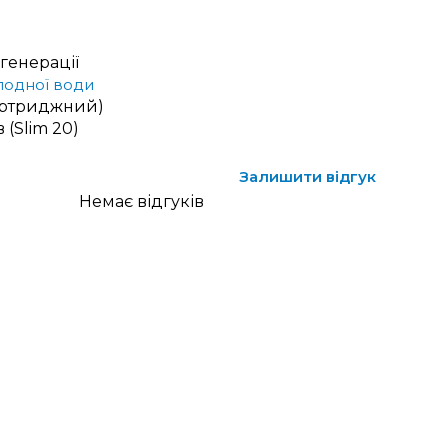
генерації
лодної води
артриджний)
 (Slim 20)
Залишити відгук
Немає відгуків