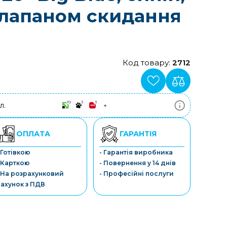
 клапаном скидання
Код товару:
2712
10
3
3
л.
+
ПриватБанк
3-10 платежів, кредит 0.01%
Монобанк
ОПЛАТА
ГАРАНТІЯ
3-7 платежів, кредит 0.01%
ПУМБ
 Готівкою
- Гарантія виробника
3-10 платежів, кредит 0.01%
 Карткою
- Повернення у 14 днів
А-Банк
3-10 платежів, кредит 0.01%
 На розрахунковий
- Професійні послуги
OTP-Банк
ахунок з ПДВ
3-10 платежів, кредит 0.01%
Sens-Банк
3-10 платежів, кредит 0.01%