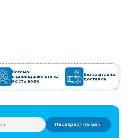
Несемо
Безкоштовна
відповідальність за
доставка
якість води
Передзвоніть мені