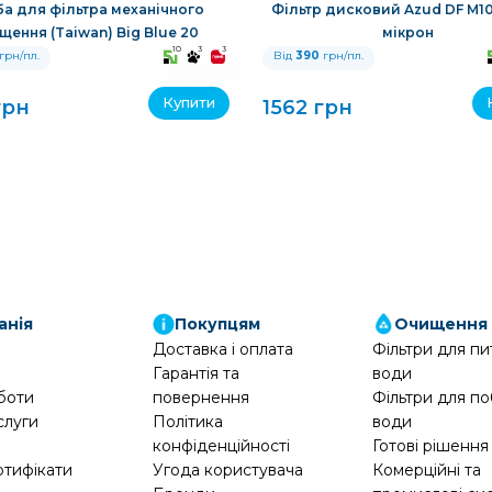
а для фільтра механічного
Фільтр дисковий Azud DF M100
щення (Taiwan) Big Blue 20
мікрон
10
3
3
грн/пл.
Від
390
грн/пл.
Купити
грн
1562 грн
анія
Покупцям
Очищення
Доставка і оплата
Фільтри для пи
Гарантія та
води
боти
повернення
Фільтри для по
слуги
Політика
води
конфіденційності
Готові рішення
ртифікати
Угода користувача
Комерційні та