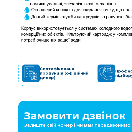
пом'якшувальні, знезалізнюючі, механічні)
Оснащений кнопкою для скидання тиску, що пол
Довгий термін служби картриджів за рахунок збі
Корпус використовується у системах холодного водопо
комерційних об’єктів. Фільтруючий картридж у комплек
потреб очищення вашої води.
Сертифікована
Профес
продукція (офіційний
підбор
дилер)
Замовити дзвінок
Залиште свій номер і ми Вам передзвонимо