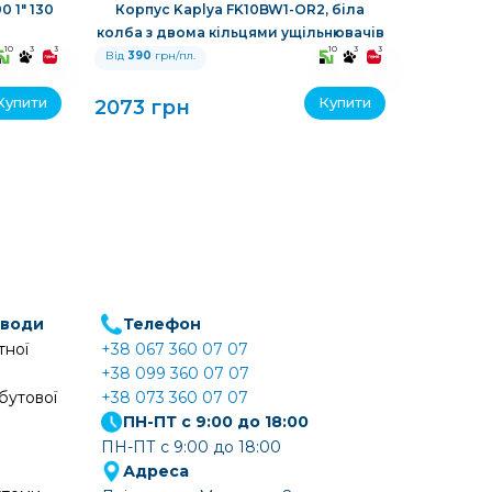
 1" 130
Корпус Kaplya FK10BW1-OR2, біла
Автома
колба з двома кільцями ущільнювачів
зворотнь
10
3
3
10
3
3
Від
390
грн/пл.
Від
390
гр
Купити
Купити
2073 грн
11610 г
 води
Телефон
тної
+38 067 360 07 07
+38 099 360 07 07
бутової
+38 073 360 07 07
ПН-ПТ с 9:00 до 18:00
ПН-ПТ с 9:00 до 18:00
Адреса