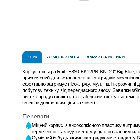
ОПИС
КОМПЛЕКТАЦІЯ
ХАРАКТЕРИСТИКИ
Корпус фільтра Raifil B890-BK12PR-BN, 20" Big Blue, си
призначений для встановлення картриджів механічного
ефективно затримує пісок, іржу, мул, інші нерозчинні
побутову техніку від передчасного зносу. Завдяки зб
висока продуктивність та стабільний тиск у системі 
за співвідношенням ціни та якості.
Переваги
Міцний корпус із високоякісного пластику витриму
герметичність завдяки двом ущільнювальним кіл
Сумісний із будь-якими картриджами стандарту Big B