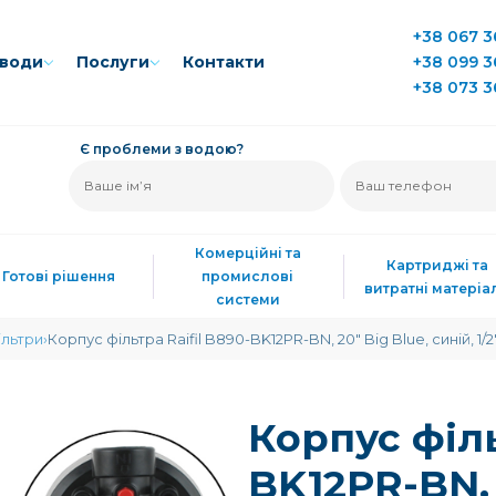
+38 067 3
води
Послуги
Контакти
+38 099 3
+38 073 3
Є проблеми з водою?
Комерційні та
Картриджі та
Готові рішення
промислові
витратні матеріа
системи
ільтри
Корпус фільтра Raifil B890-BK12PR-BN, 20" Big Blue, синій, 1
Корпус філь
BK12PR-BN, 