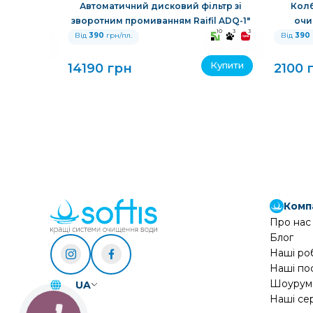
 очищення
Автоматичний дисковий фільтр зі
Колб
зворотним промиванням Raifil ADQ-1"
очи
10
3
3
10
3
3
Від
390
грн/пл.
Від
390
Купити
Купити
14190 грн
2100 
Комп
Про нас
Блог
Наші ро
Наші по
Шоурум
UA
Наші се