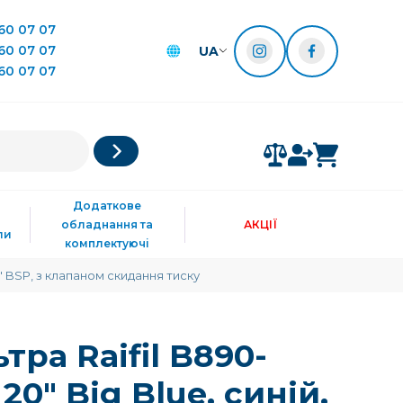
60 07 07
60 07 07
UA
60 07 07
Додаткове
обладнання та
АКЦІЇ
ли
комплектуючі
/2" BSP, з клапаном скидання тиску
тра Raifil B890-
20" Big Blue, синій,