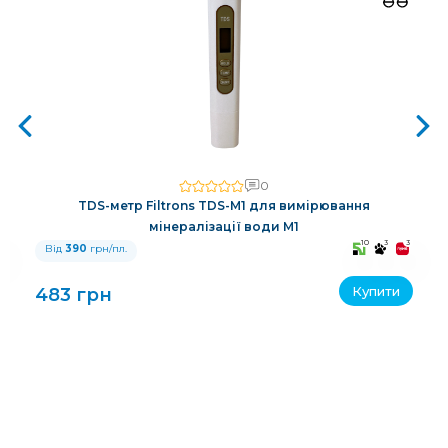
0
TDS-метр Filtrons TDS-M1 для вимірювання
мінералізації води M1
3
10
3
3
Від
390
грн/пл.
Купити
483 грн