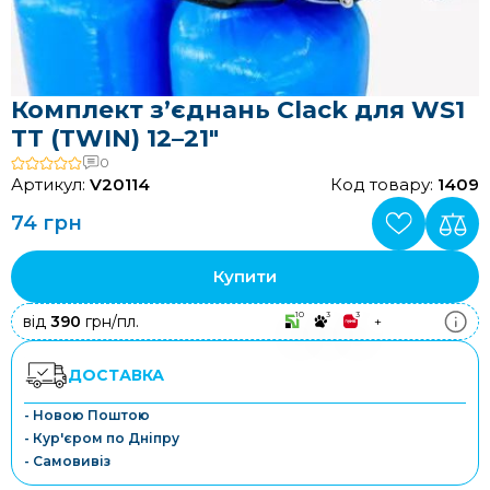
Комплект з’єднань Clack для WS1
TT (TWIN) 12–21"
0
Артикул:
V20114
Код товару:
1409
74 грн
Купити
10
3
3
від
390
грн/пл.
+
ДОСТАВКА
- Новою Поштою
- Кур'єром по Дніпру
- Самовивіз