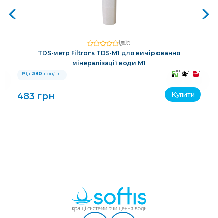
0
TDS-метр Filtrons TDS-M1 для вимірювання
мінералізації води M1
3
10
3
3
Від
390
грн/пл.
Купити
483 грн