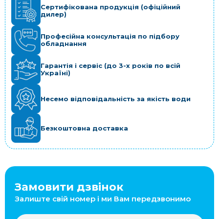
Сертифікована продукція (офіційний
дилер)
Професійна консультація по підбору
обладнання
Гарантія і сервіс (до 3-х років по всій
Україні)
Несемо відповідальність за якість води
Безкоштовна доставка
Замовити дзвінок
Залиште свій номер і ми Вам передзвонимо