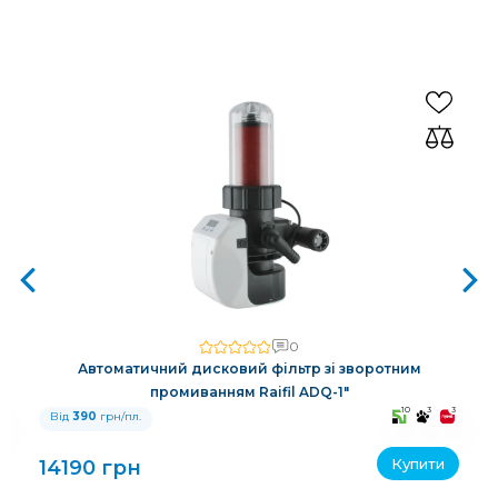
0
Автоматичний дисковий фільтр зі зворотним
промиванням Raifil ADQ-1"
3
10
3
3
Від
390
грн/пл.
Купити
14190 грн