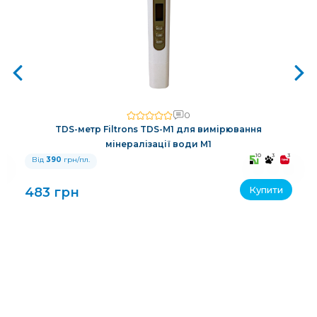
0
TDS-метр Filtrons TDS-M1 для вимірювання
мінералізації води M1
3
10
3
3
Від
390
грн/пл.
Купити
483 грн