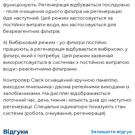
функціонують. Регенерація відбувається послідовно
- після очищення одного фільтра на регенерацію
йде наступний. Цей режим застосовується за
постійної витрати води, він застосовується для
безреагентних фільтрів.
4) Вибірковий режим - усі фільтри постійно
працюють, а регенерація відбувається вибірково, у
фільтрі, який її потребує. Цей режим зазвичай
використовується в системах з постійною витратою
води і реагентними фільтрами.
Контролер Clack оснащений зручною панеллю,
виходом лічильника і двома релейними виходами із
запобіжниками. На дисплеї відображаються
поточний час, день тижня і кількість днів до наступної
регенерації. Спеціальні індикатори показують стан
системи (робота, очікування, регенерація).
Відгуки
Залишити відгук