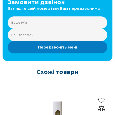
Замовити дзвінок
Залиште свій номер і ми Вам передзвонимо
Передзвоніть мені
Схожі товари