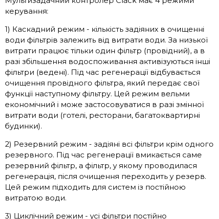
Мультизадачний контролер Clack має 4 режими
керування:
1) Каскадний режим - кількість задіяних в очищенні
води фільтрів залежить від витрати води. За низької
витрати працює тільки один фільтр (провідний), а в
разі збільшення водоспоживання активізуються інші
фільтри (ведені). Під час регенерації відбувається
очищення провідного фільтра, який передає свої
функції наступному фільтру. Цей режим вельми
економічний і може застосовуватися в разі змінної
витрати води (готелі, ресторани, багатоквартирні
будинки).
2) Резервний режим - задіяні всі фільтри крім одного
резервного. Під час регенерації вмикається саме
резервний фільтр, а фільтр, у якому проводилася
регенерація, після очищення переходить у резерв.
Цей режим підходить для систем із постійною
витратою води.
3) Циклічний режим - усі фільтри постійно