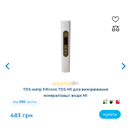
0
TDS-метр Filtrons TDS-M1 для вимірювання
мінералізації води M1
3
10
3
3
Від
390
грн/пл.
Купити
483 грн