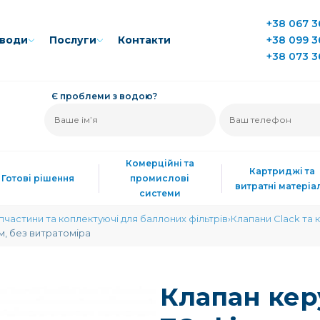
+38 067 3
води
Послуги
Контакти
+38 099 3
+38 073 3
Є проблеми з водою?
Комерційні та
Картриджі та
Готові рішення
промислові
витратні матеріа
системи
пчастини та коплектуючі для баллоних фільтрів
Клапани Clack та 
ом, без витратоміра
Клапан кер