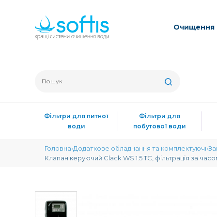
Очищення 
Фільтри для питної
Фільтри для
води
побутової води
Головна
Додаткове обладнання та комплектуючі
За
Клапан керуючий Clack WS 1.5 TC, фільтрація за час