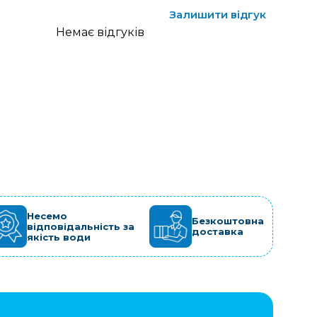
Залишити відгук
Немає відгуків
Несемо
Безкоштовна
відповідальність за
доставка
якість води