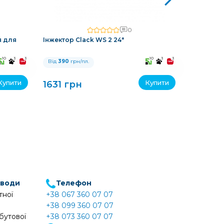
0
я для
Інжектор Clack WS 2 24"
Інжектор 
10
3
3
10
3
3
Від
390
грн/пл.
Від
390
гр
Купити
Купити
1631 грн
1631 г
 води
Телефон
тної
+38 067 360 07 07
+38 099 360 07 07
бутової
+38 073 360 07 07