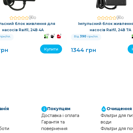
0
0
льсний блок живлення для
Імпульсний блок живленн
насосів Raifil, 24В 4А
насосів Raifil, 24В 7А
10
3
3
грн/пл.
Від
390
грн/пл.
Купити
грн
1344 грн
анія
Покупцям
Очищення
Доставка і оплата
Фільтри для пи
Гарантія та
води
боти
повернення
Фільтри для по