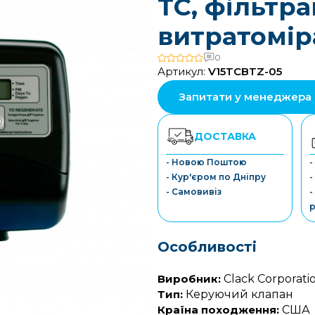
TC, фільтра
витратомір
0
Артикул:
V15TCBTZ-05
Запитати у менеджера
ДОСТАВКА
- Новою Поштою
-
- Кур'єром по Дніпру
-
- Самовивіз
-
р
Особливості
Виробник:
Clack Corporati
Тип:
Керуючий клапан
Країна походження:
США