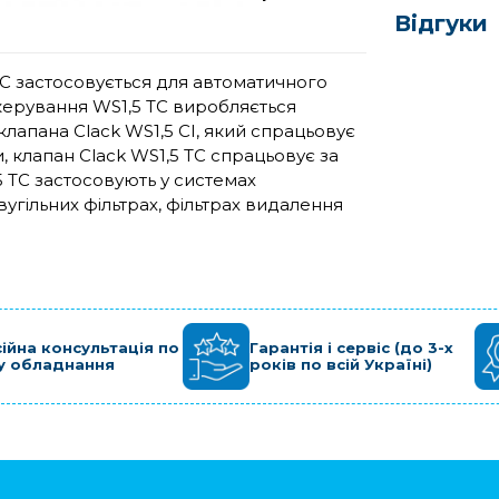
Відгуки
TC застосовується для автоматичного
 керування WS1,5 TC виробляється
 клапана Clack WS1,5 CI, який спрацьовує
 клапан Clack WS1,5 TC спрацьовує за
5 TC застосовують у системах
угільних фільтрах, фільтрах видалення
ійна консультація по
Гарантія і сервіс (до 3-х
у обладнання
років по всій Україні)