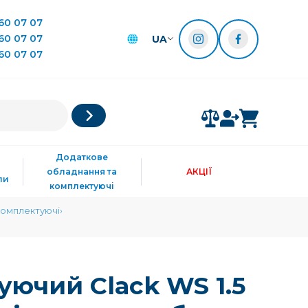
60 07 07
60 07 07
UA
60 07 07
Додаткове
обладнання та
АКЦІЇ
ли
комплектуючі
комплектуючі
уючий Clack WS 1.5