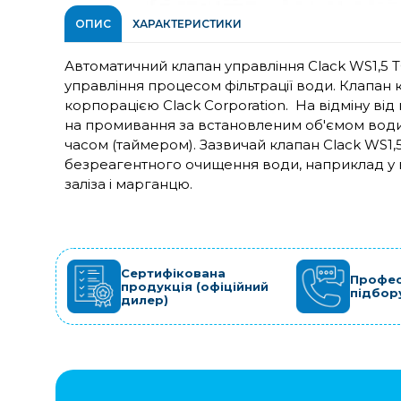
ОПИС
ХАРАКТЕРИСТИКИ
Автоматичний клапан управління Clack WS1,5 
управління процесом фільтрації води. Клапан
корпорацією Clack Corporation. На відміну від
на промивання за встановленим об'ємом води,
часом (таймером). Зазвичай клапан Clack WS1,
безреагентного очищення води, наприклад у в
заліза і марганцю.
Сертифікована
Профес
продукція (офіційний
підбор
дилер)