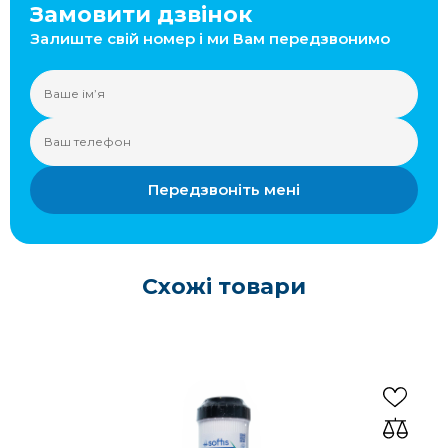
Замовити дзвінок
Залиште свій номер і ми Вам передзвонимо
Передзвоніть мені
Схожі товари