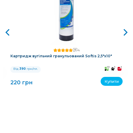
4
Картридж вугільний гранульований Softis 2,5"х10"
3
10
3
3
Від
390
грн/пл.
Купити
220 грн