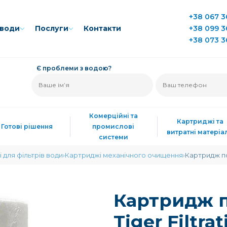
+38 067 3
води
Послуги
Контакти
+38 099 3
+38 073 3
Є проблеми з водою?
Комерційні та
Картриджі та
Готові рішення
промислові
витратні матеріа
системи
 для фільтрів води
Картриджі механічного очищення
Картридж по
Картридж 
Tiger Filtr