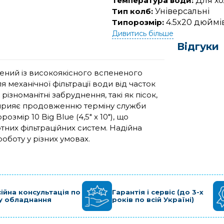
Температура води:
Для хо
Тип колб:
Універсальні
Типорозмір:
4.5x20 дюймів
Дивитись більше
Відгуки
лений із високоякісного вспененого
 механічної фільтрації води від часток
ізноманітні забруднення, такі як пісок,
о сприяє продовженню терміну служби
мір 10 Big Blue (4,5" x 10"), що
ртних фільтраційних систем. Надійна
роботу у різних умовах.
ійна консультація по
Гарантія і сервіс (до 3-х
у обладнання
років по всій Україні)