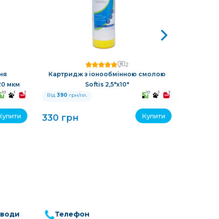
2
ня
Картридж з іонообмінною смолою
Картри
 20 мкм
Softis 2,5"х10"
So
10
3
3
10
3
3
Від
390
грн/пл.
Від
390
гр
Купити
Купити
330 грн
225 гр
 води
Телефон