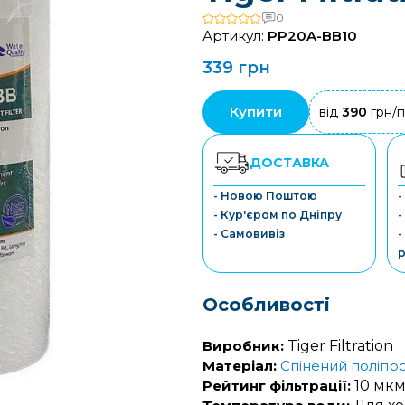
0
Артикул:
PP20A-BB10
339 грн
Купити
від
390
грн/п
ДОСТАВКА
- Новою Поштою
-
- Кур'єром по Дніпру
-
- Самовивіз
-
р
Особливості
Виробник:
Tiger Filtration
Матеріал:
Спінений поліпр
Рейтинг фільтрації:
10 мк