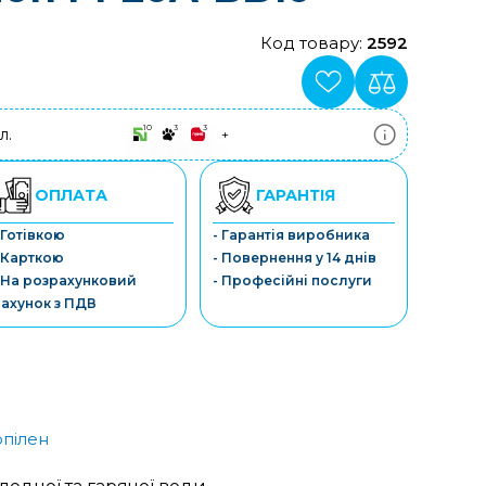
Код товару:
2592
10
3
3
л.
+
ПриватБанк
3-10 платежів, кредит 0.01%
Монобанк
ОПЛАТА
ГАРАНТІЯ
3-7 платежів, кредит 0.01%
ПУМБ
 Готівкою
- Гарантія виробника
3-10 платежів, кредит 0.01%
 Карткою
- Повернення у 14 днів
А-Банк
3-10 платежів, кредит 0.01%
 На розрахунковий
- Професійні послуги
OTP-Банк
ахунок з ПДВ
3-10 платежів, кредит 0.01%
Sens-Банк
3-10 платежів, кредит 0.01%
опілен
м