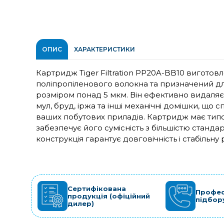
ОПИС
ХАРАКТЕРИСТИКИ
Картридж Tiger Filtration PP20A-BB10 виготов
поліпропіленового волокна та призначений для
розміром понад 5 мкм. Він ефективно видаляє р
мул, бруд, іржа та інші механічні домішки, щ
ваших побутових приладів. Картридж має типороз
забезпечує його сумісність з більшістю станда
конструкція гарантує довговічність і стабільну 
Сертифікована
Профес
продукція (офіційний
підбор
дилер)