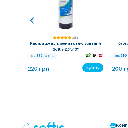
4
й Softis
Картридж вугільний гранульований
Карт
Softis 2,5"х10"
10
3
3
10
3
3
Від
390
грн/пл.
Від
390
Купити
Купити
220 грн
200 г
Комп