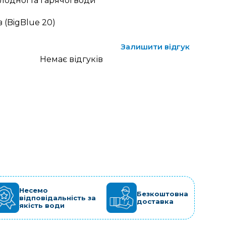
лодної та гарячої води
 (BigBlue 20)
Залишити відгук
Немає відгуків
Несемо
Безкоштовна
відповідальність за
доставка
якість води