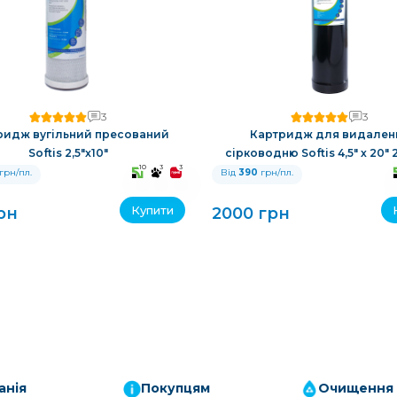
3
3
ридж вугільний пресований
Картридж для видален
Softis 2,5"x10"
сірководню Softis 4,5" х 20"
10
3
3
грн/пл.
Від
390
грн/пл.
Купити
рн
2000 грн
анія
Покупцям
Очищення