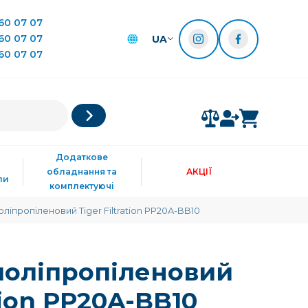
60 07 07
60 07 07
UA
60 07 07
Додаткове
обладнання та
АКЦІЇ
ли
комплектуючі
ліпропіленовий Tiger Filtration PP20A-BB10
поліпропіленовий
ation PP20A-BB10