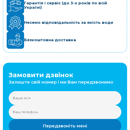
Гарантія і сервіс (до 3-х років по всій
Україні)
Несемо відповідальність за якість води
Безкоштовна доставка
Замовити дзвінок
Залиште свій номер і ми Вам передзвонимо
Передзвоніть мені