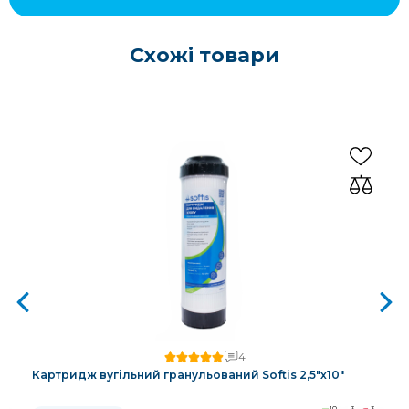
Схожі товари
4
Картридж вугільний гранульований Softis 2,5"х10"
3
10
3
3