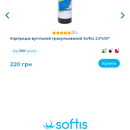
4
Картридж вугільний гранульований Softis 2,5"х10"
3
10
3
3
Від
390
грн/пл.
Купити
220 грн