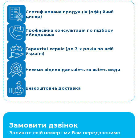
Сертифікована продукція (офіційний
дилер)
Професійна консультація по підбору
обладнання
Гарантія і сервіс (до 3-х років по всій
Україні)
Несемо відповідальність за якість води
Безкоштовна доставка
Замовити дзвінок
Залиште свій номер і ми Вам передзвонимо