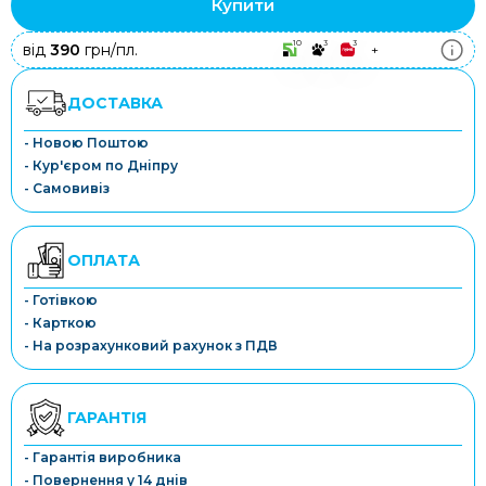
Купити
10
3
3
від
390
грн/пл.
+
ДОСТАВКА
- Новою Поштою
- Кур'єром по Дніпру
- Самовивіз
ОПЛАТА
- Готівкою
- Карткою
- На розрахунковий рахунок з ПДВ
ГАРАНТІЯ
- Гарантія виробника
- Повернення у 14 днів