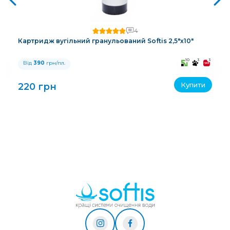
4
Картридж вугільний гранульований Softis 2,5"х10"
3
10
3
3
Від
390
грн/пл.
Купити
220 грн