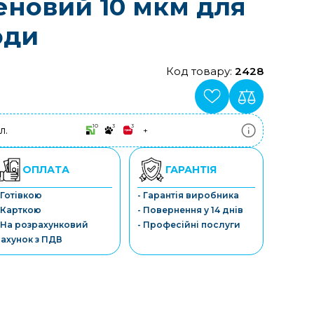
еновий 10 мкм для
оди
Код товару:
2428
10
3
3
л.
+
ПриватБанк
3-10 платежів, кредит 0.01%
Монобанк
ОПЛАТА
ГАРАНТІЯ
3-7 платежів, кредит 0.01%
ПУМБ
 Готівкою
- Гарантія виробника
3-10 платежів, кредит 0.01%
 Карткою
- Повернення у 14 днів
А-Банк
3-10 платежів, кредит 0.01%
 На розрахунковий
- Професійні послуги
OTP-Банк
ахунок з ПДВ
3-10 платежів, кредит 0.01%
Sens-Банк
3-10 платежів, кредит 0.01%