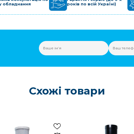
у обладнання
років по всій Україні)
Схожі товари