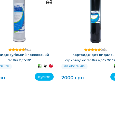
3
3
ридж вугільний пресований
Картридж для видален
Softis 2,5"x10"
сірководню Softis 4,5" х 20"
10
3
3
грн/пл.
Від
390
грн/пл.
Купити
рн
2000 грн