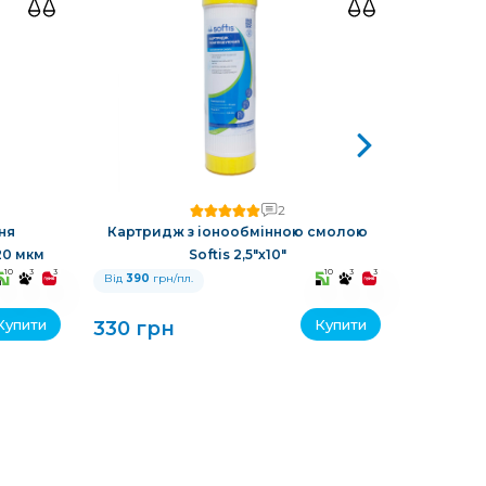
2
ня
Картридж з іонообмінною смолою
Картри
 20 мкм
Softis 2,5"х10"
So
10
3
3
10
3
3
Від
390
грн/пл.
Від
390
гр
Купити
Купити
330 грн
225 гр