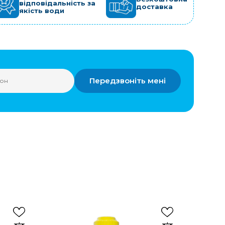
відповідальність за
доставка
якість води
Передзвоніть мені