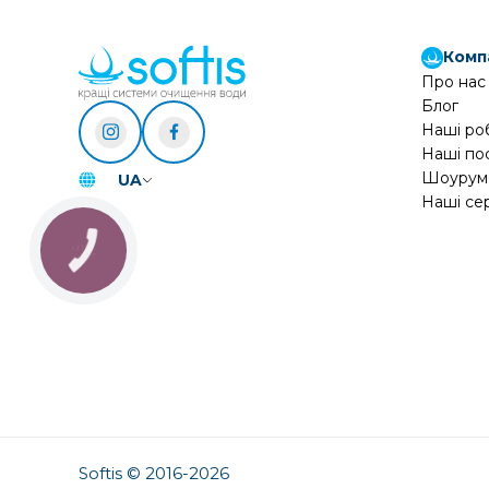
Комп
Про нас
Блог
Наші ро
Наші по
Шоурум
UA
Наші се
КНОПКА
ЗВ'ЯЗКУ
Softis © 2016-2026