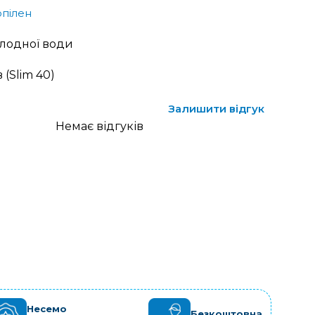
опілен
м
лодної води
 (Slim 40)
Залишити відгук
Немає відгуків
Несемо
Безкоштовна