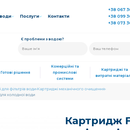
+38 067 3
води
Послуги
Контакти
+38 099 3
+38 073 3
Є проблеми з водою?
Комерційні та
Картриджі та
Готові рішення
промислові
витратні матеріа
системи
 для фільтрів води
Картриджі механічного очищення
 для холодної води
Картридж Fi