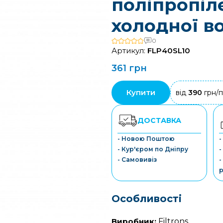
поліпропіл
холодної в
0
Артикул:
FLP40SL10
361 грн
Купити
від
390
грн/п
ДОСТАВКА
- Новою Поштою
-
- Кур'єром по Дніпру
-
- Самовивіз
-
р
Особливості
Виробник:
Filtrons