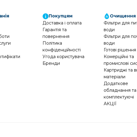
анія
Покупцям
Очищення
Доставка і оплата
Фільтри для пи
Гарантія та
води
боти
повернення
Фільтри для по
слуги
Політика
води
конфіденційності
Готові рішення
ртифікати
Угода користувача
Комерційні та
Бренди
промислові си
Картриджі та в
матеріали
Додаткове
обладнання та
комплектуючі
АКЦІЇ