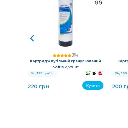
4
й Softis
Картридж вугільний гранульований
Карт
Softis 2,5"х10"
10
3
3
10
3
3
Від
390
грн/пл.
Від
390
Купити
Купити
220 грн
200 г