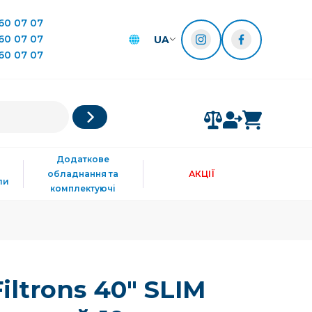
60 07 07
60 07 07
UA
60 07 07
Додаткове
обладнання та
АКЦІЇ
ли
комплектуючі
ltrons 40" SLIM