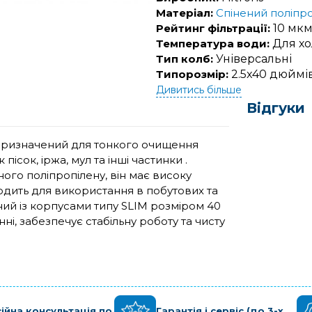
Матеріал:
Спінений поліпр
Рейтинг фільтрації:
10 мк
Температура води:
Для хо
Тип колб:
Універсальні
Типорозмір:
2.5x40 дюймів
Дивитись більше
Відгуки
 призначений для тонкого очищення
пісок, іржа, мул та інші частинки .
ого поліпропілену, він має високу
дходить для використання в побутових та
ий із корпусами типу SLIM розміром 40
ні, забезпечує стабільну роботу та чисту
ійна консультація по
Гарантія і сервіс (до 3-х