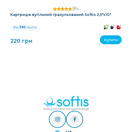
4
Картридж вугільний гранульований Softis 2,5"х10"
3
10
3
3
Від
390
грн/пл.
Купити
220 грн