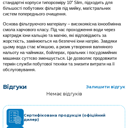
стандартні корпуси типорозміру 10″ Slim, підходить для 
більшості побутових фільтрів під мийку, магістральних 
систем попереднього очищення.
Основа фільтруючого матеріалу – високоякісна іонообмінна 
смола харчового класу. Під час проходження води через 
картридж іони кальцію та магнію, які відповідають за 
жорсткість, замінюються на безпечні іони натрію. Завдяки 
цьому вода стає м’якшою, а ризик утворення вапняного 
нальоту на чайниках, бойлерах, пральних і посудомийних 
машинах суттєво зменшується. Це дозволяє продовжити 
термін служби побутової техніки та знизити витрати на її 
обслуговування. 
Відгуки
Залишити відгук
Немає відгуків
Сертифікована продукція (офіційний
дилер)